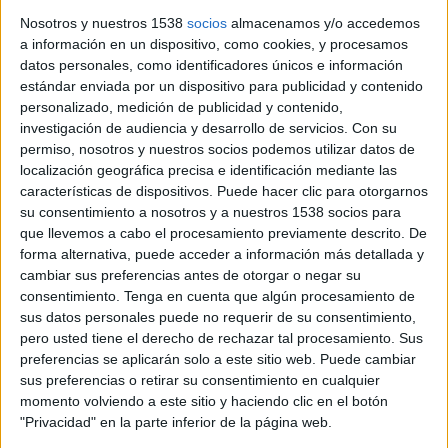
practicar un ràpel en un sector de l’Alta Garrotxa on
l’escalada ...
Nosotros y nuestros 1538
socios
almacenamos y/o accedemos
a información en un dispositivo, como cookies, y procesamos
datos personales, como identificadores únicos e información
estándar enviada por un dispositivo para publicidad y contenido
personalizado, medición de publicidad y contenido,
investigación de audiencia y desarrollo de servicios.
Con su
permiso, nosotros y nuestros socios podemos utilizar datos de
Notícia
localización geográfica precisa e identificación mediante las
características de dispositivos. Puede hacer clic para otorgarnos
su consentimiento a nosotros y a nuestros 1538 socios para
que llevemos a cabo el procesamiento previamente descrito. De
forma alternativa, puede acceder a información más detallada y
cambiar sus preferencias antes de otorgar o negar su
Vox porta la taxa d'escombraries de
consentimiento.
Tenga en cuenta que algún procesamiento de
Girona al TSJC i demana que s'anul·li
sus datos personales puede no requerir de su consentimiento,
pero usted tiene el derecho de rechazar tal procesamiento. Sus
Vox ha portat la taxa d’escombraries de Girona al Tribunal
preferencias se aplicarán solo a este sitio web. Puede cambiar
Superior de Justícia de Catalunya i demana que s’anul·li. En
sus preferencias o retirar su consentimiento en cualquier
un comunicat, el partit d’ultradreta sosté ...
momento volviendo a este sitio y haciendo clic en el botón
"Privacidad" en la parte inferior de la página web.