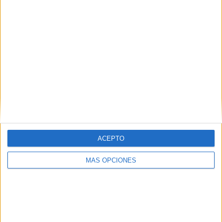
Notícia
Quatre menors identificats a Figueres
per conduir ciclomotors
temeràriament i sense matrícula
ACEPTO
La Guàrdia Urbana de Figueres (Alt Empordà) ha identificat
quatre menors d’edat que durant la nit de dissabte van
MÁS OPCIONES
circular amb ciclomotors sense matrícula i van fer ...