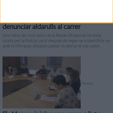
Una veïna de la Bisbal acaba citada
per negar-se a identificar-se en
denunciar aldarulls al carrer
Una veïna del nucli antic de la Bisbal d’Empordà ha estat
citada per la Policia Local després de negar-se a identificar-se
amb el DNI quan dissabte passat va alertar el cos sobre ...
Notícia