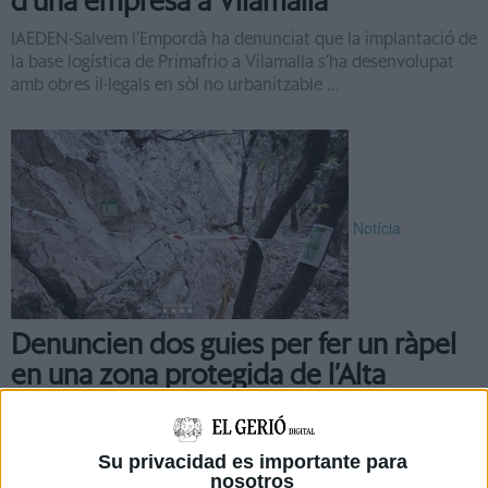
d'una empresa a Vilamalla
IAEDEN-Salvem l’Empordà ha denunciat que la implantació de
la base logística de Primafrio a Vilamalla s’ha desenvolupat
amb obres il·legals en sòl no urbanitzable ...
Notícia
Denuncien dos guies per fer un ràpel
en una zona protegida de l’Alta
Garrotxa
Els Agents Rurals han denunciat dos guies d’activitats
Su privacidad es importante para
esportives per haver conduït un grup de 19 persones a
nosotros