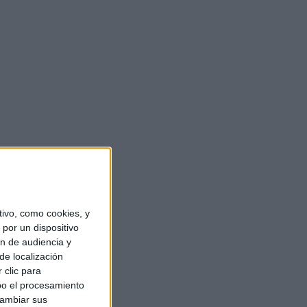
ivo, como cookies, y
por un dispositivo
ón de audiencia y
de localización
 clic para
bo el procesamiento
cambiar sus