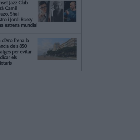
nset Jazz Club
irà Camil
azo, Shai
ro i Jordi Rossy
na estrena mundial
a d’Aro frena la
ència dels 850
atges per evitar
dicar els
etaris