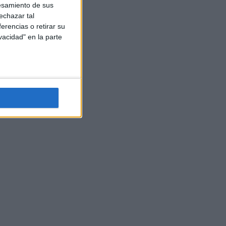
esamiento de sus
echazar tal
erencias o retirar su
vacidad" en la parte