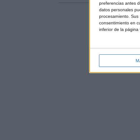
un
preferencias antes d
amic
datos personales pue
procesamiento. Sus p
consentimiento en cu
inferior de la página
M