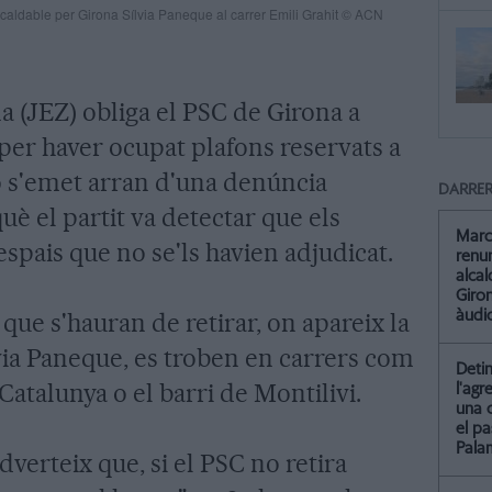
alcaldable per Girona Sílvia Paneque al carrer Emili Grahit © ACN
a (JEZ) obliga el PSC de Girona a
s per haver ocupat plafons reservats a
ió s'emet arran d'una denúncia
DARRER
è el partit va detectar que els
Marc
 espais que no se'ls havien adjudicat.
renun
alca
Giro
àudio
s que s'hauran de retirar, on apareix la
lvia Paneque, es troben en carrers com
Detin
 Catalunya o el barri de Montilivi.
l'agr
una 
el pa
Pala
dverteix que, si el PSC no retira