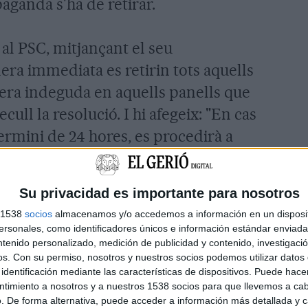
paganda s'ha de retirar.
 al PSC, mitjançant el seu
ra immediata es retirin tots aquells
nera indeguda en aquells panells que
ecull la resolució. I hi afegeix: "En cas
ermini de 24 hores, es procedirà a
onador".
Su privacidad es importante para nosotros
ona no és ferma i, com indica l'escrit,
s 1538
socios
almacenamos y/o accedemos a información en un disposit
 davant la Junta Electoral Provincial
sonales, como identificadores únicos e información estándar enviada 
ustícia de la ciutat).
ntenido personalizado, medición de publicidad y contenido, investigaci
os.
Con su permiso, nosotros y nuestros socios podemos utilizar datos 
identificación mediante las características de dispositivos. Puede hacer
ntimiento a nosotros y a nuestros 1538 socios para que llevemos a ca
. De forma alternativa, puede acceder a información más detallada y 