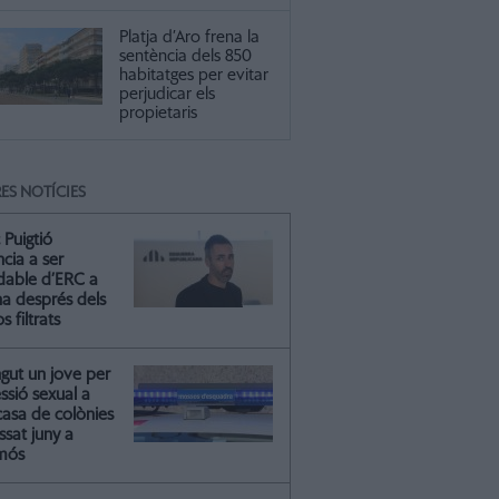
Platja d’Aro frena la
sentència dels 850
habitatges per evitar
perjudicar els
propietaris
ES NOTÍCIES
 Puigtió
cia a ser
ldable d’ERC a
na després dels
s filtrats
gut un jove per
essió sexual a
casa de colònies
ssat juny a
mós