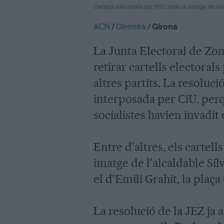
Cartells electorals del PSC amb la imatge de l'
/
Gironès
/ Girona
ACN
La Junta Electoral de Zon
retirar cartells electoral
altres partits. La resoluc
interposada per CiU, perqu
socialistes havien invadit
Entre d'altres, els cartell
imatge de l'alcaldable Sí
el d'Emili Grahit, la plaça
La resolució de la JEZ ja a