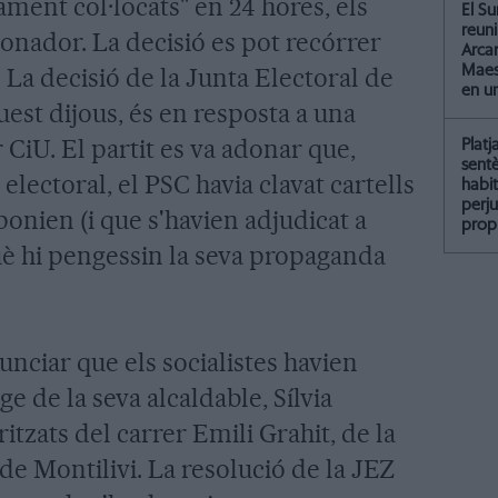
ment col·locats" en 24 hores, els
El Su
reun
onador. La decisió es pot recórrer
Arcar
Maest
. La decisió de la Junta Electoral de
en u
est dijous, és en resposta a una
CiU. El partit es va adonar que,
Platj
sent
lectoral, el PSC havia clavat cartells
habit
perju
ponien (i que s'havien adjudicat a
propi
uè hi pengessin la seva propaganda
unciar que els socialistes havien
e de la seva alcaldable, Sílvia
itzats del carrer Emili Grahit, de la
 de Montilivi. La resolució de la JEZ