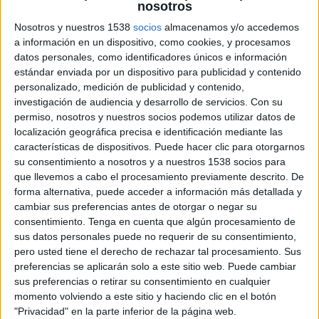
nosotros
Nosotros y nuestros 1538
socios
almacenamos y/o accedemos
a información en un dispositivo, como cookies, y procesamos
En la primera visita a les
dependències
datos personales, como identificadores únicos e información
municipals
, els
funcionaris
que els van atendre
estándar enviada por un dispositivo para publicidad y contenido
van detallar que la noia no va saber explicar
personalizado, medición de publicidad y contenido,
investigación de audiencia y desarrollo de servicios.
Con su
amb exactitud què pretenia fer amb la
permiso, nosotros y nuestros socios podemos utilizar datos de
documentació. En el
certificat falsejat
localización geográfica precisa e identificación mediante las
características de dispositivos. Puede hacer clic para otorgarnos
d’empadronament
que van aportar aleshores, al
su consentimiento a nosotros y a nuestros 1538 socios para
domicili
hi constaven com a residents la noia, la
que llevemos a cabo el procesamiento previamente descrito. De
seva mare i l’
individu denunciat
, a més d’un
forma alternativa, puede acceder a información más detallada y
cambiar sus preferencias antes de otorgar o negar su
familiar de la mare i d’un individu amb
consentimiento.
Tenga en cuenta que algún procesamiento de
document de nacionalitat estrangera
no
sus datos personales puede no requerir de su consentimiento,
vinculat a la família. En la comprovació del
pero usted tiene el derecho de rechazar tal procesamiento. Sus
preferencias se aplicarán solo a este sitio web. Puede cambiar
padró real
, però, constaven com a empadronats
sus preferencias o retirar su consentimiento en cualquier
tots ells excepte l’individu denunciat.
momento volviendo a este sitio y haciendo clic en el botón
"Privacidad" en la parte inferior de la página web.