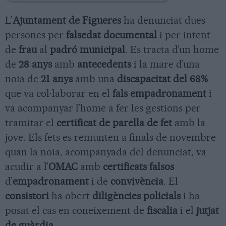
L’
Ajuntament de Figueres
ha denunciat dues
persones per
falsedat documental
i per intent
de
frau
al
padró municipal
. Es tracta d’un home
de
28 anys
amb
antecedents
i la mare d’una
noia de
21 anys
amb una
discapacitat del 68%
que va col·laborar en el
fals empadronament
i
va acompanyar l’home a fer les gestions per
tramitar el
certificat de parella de fet
amb la
jove. Els fets es remunten a finals de novembre
quan la noia, acompanyada del denunciat, va
acudir a l’
OMAC
amb
certificats falsos
d’
empadronament
i de
convivència
. El
consistori
ha obert
diligències policials
i ha
posat el cas en coneixement de
fiscalia
i el
jutjat
de guàrdia
.