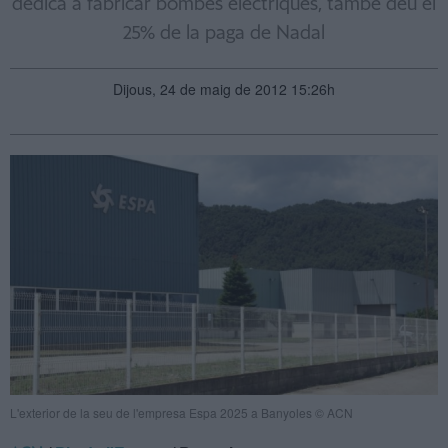
dedica a fabricar bombes elèctriques, també deu el
25% de la paga de Nadal
Dijous, 24 de maig de 2012 15:26h
L'exterior de la seu de l'empresa Espa 2025 a Banyoles © ACN