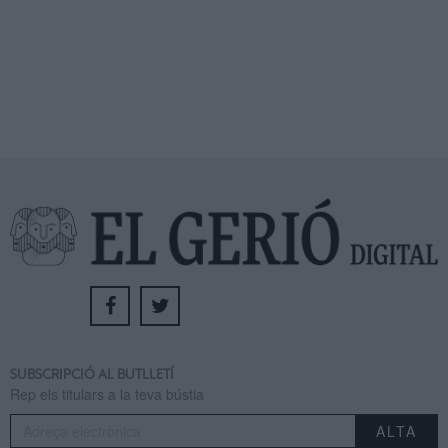
SUBSCRIPCIÓ AL BUTLLETÍ
Rep els titulars a la teva bústia