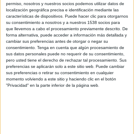
permiso, nosotros y nuestros socios podemos utilizar datos de
afecta 194 treballadors. Com a màxim, cadascun
localización geográfica precisa e identificación mediante las
d'ells anirà a l'atur durant dos mesos, i sempre
características de dispositivos. Puede hacer clic para otorgarnos
su consentimiento a nosotros y a nuestros 1538 socios para
en funció de les necessitats productives de
que llevemos a cabo el procesamiento previamente descrito. De
l'empresa.
forma alternativa, puede acceder a información más detallada y
cambiar sus preferencias antes de otorgar o negar su
consentimiento.
Tenga en cuenta que algún procesamiento de
La direcció d'Espa va decidir presentar els dos
sus datos personales puede no requerir de su consentimiento,
ERO després de veure com les vendes -molt
pero usted tiene el derecho de rechazar tal procesamiento. Sus
lligades al sector de la construcció- li havien
preferencias se aplicarán solo a este sitio web. Puede cambiar
sus preferencias o retirar su consentimiento en cualquier
baixat fins a un 38% d'ençà de l'any 2007. A tot
momento volviendo a este sitio y haciendo clic en el botón
això s'hi van sumar les incerteses dels mercats
"Privacidad" en la parte inferior de la página web.
occidentals i les crisis polítiques i socials a
l'Orient Mitjà, cosa que va fer preveure a la
direcció que les vendes no es recuperarien ni a
curt ni a mitjà termini.