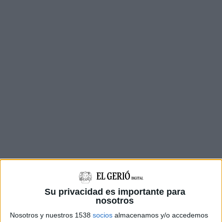
Segons ha pogut confirmar aquest diari, la
Su privacidad es importante para
denúncia seria per la "cessió il•legal de
nosotros
treballadors" i fonts sindicals assenyalen que si
Nosotros y nuestros 1538
socios
almacenamos y/o accedemos