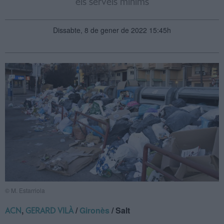
els serveis mínims
Dissabte, 8 de gener de 2022 15:45h
© M. Estarriola
,
/
Gironès
/ Salt
ACN
GERARD VILÀ