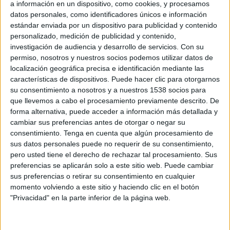
a información en un dispositivo, como cookies, y procesamos
és una empresa diferent a FCC qui aporta el
datos personales, como identificadores únicos e información
personal també la denunciaran. Els
estándar enviada por un dispositivo para publicidad y contenido
treballadors lamenten que la reunió d'aquest
personalizado, medición de publicidad y contenido,
investigación de audiencia y desarrollo de servicios.
Con su
divendres no servís per arribar a un acord i
permiso, nosotros y nuestros socios podemos utilizar datos de
carreguen contra "l'enquistament de la
localización geográfica precisa e identificación mediante las
patronal" i l'actitud de l'Ajuntament de "negar
características de dispositivos. Puede hacer clic para otorgarnos
su consentimiento a nosotros y a nuestros 1538 socios para
el conflicte".
que llevemos a cabo el procesamiento previamente descrito. De
forma alternativa, puede acceder a información más detallada y
"Ens dol que un suposat ajuntament
cambiar sus preferencias antes de otorgar o negar su
d'esquerres, no qüestioni els guanys i privilegis
consentimiento.
Tenga en cuenta que algún procesamiento de
d'una multinacional, però si s'atreveixi a
sus datos personales puede no requerir de su consentimiento,
pero usted tiene el derecho de rechazar tal procesamiento. Sus
criminalitzar a uns veien del poble, que tenen
preferencias se aplicarán solo a este sitio web. Puede cambiar
com a pecat treballar en la recollida
sus preferencias o retirar su consentimiento en cualquier
momento volviendo a este sitio y haciendo clic en el botón
d'escombraries i neteja viaria", remarquen en
"Privacidad" en la parte inferior de la página web.
un comunicat.
El delegat sindical dels treballadors,
Xavier