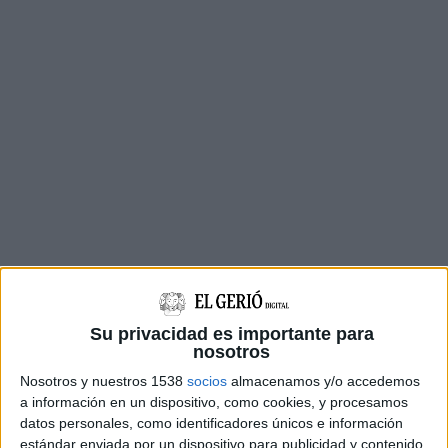
Segons les auditories ambientals que
Su privacidad es importante para
l'Ajuntament està fent des que va començat la
nosotros
vaga, però,
el 81% de les illes de contenidors
Nosotros y nuestros 1538
socios
almacenamos y/o accedemos
s'han buidat tres o menys vegades durant els
a información en un dispositivo, como cookies, y procesamos
primers 18 dies de vaga
i, fins i tot, n'hi hauria
datos personales, como identificadores únicos e información
estándar enviada por un dispositivo para publicidad y contenido