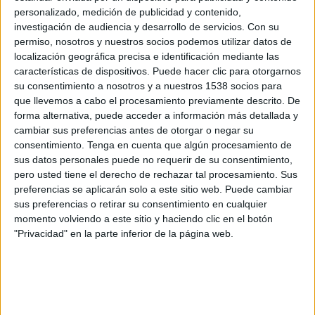
sis que no s'han buidat ni un cop
. El consistori
personalizado, medición de publicidad y contenido,
assegura que les dades s'han extret, a banda del
investigación de audiencia y desarrollo de servicios.
Con su
seguiment diari a peu de carrer, de la
permiso, nosotros y nuestros socios podemos utilizar datos de
localización geográfica precisa e identificación mediante las
plataforma 'Visión' instal·lada a la flota de
características de dispositivos. Puede hacer clic para otorgarnos
vehicle i que permet fer un seguiment dels
su consentimiento a nosotros y a nuestros 1538 socios para
que llevemos a cabo el procesamiento previamente descrito. De
serveis fets.
forma alternativa, puede acceder a información más detallada y
"A hores d'ara, l'incompliment reiterat dels
cambiar sus preferencias antes de otorgar o negar su
consentimiento.
Tenga en cuenta que algún procesamiento de
serveis mínims està vulnerant un dret
sus datos personales puede no requerir de su consentimiento,
fonamental com el de Salut Pública dels nostres
pero usted tiene el derecho de rechazar tal procesamiento. Sus
preferencias se aplicarán solo a este sitio web. Puede cambiar
veïns i veïnes i no ens estem quedant amb els
sus preferencias o retirar su consentimiento en cualquier
braços creuats. Impulsarem les accions que
momento volviendo a este sitio y haciendo clic en el botón
correspongui per protegir la ciutadania",
"Privacidad" en la parte inferior de la página web.
assegura l'alcalde,
Jordi Viñas
.
Imprimir
Envia
PDF
a