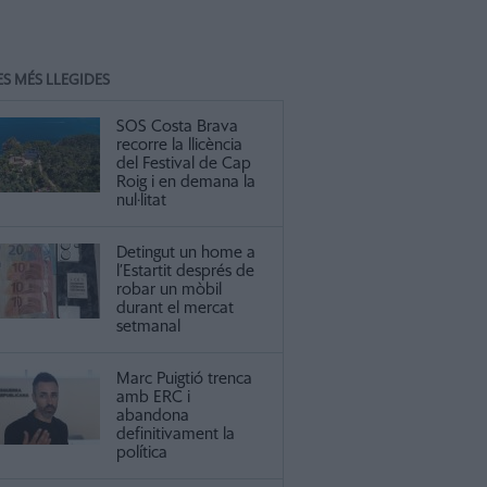
ES MÉS LLEGIDES
SOS Costa Brava
recorre la llicència
del Festival de Cap
Roig i en demana la
nul·litat
Detingut un home a
l’Estartit després de
robar un mòbil
durant el mercat
setmanal
Marc Puigtió trenca
amb ERC i
abandona
definitivament la
política