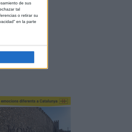
esamiento de sus
echazar tal
erencias o retirar su
vacidad" en la parte