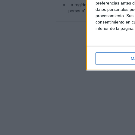
preferencias antes d
La regidora de PxC a Salt:'He dimi
datos personales pue
persona'
procesamiento. Sus p
consentimiento en cu
inferior de la página
M