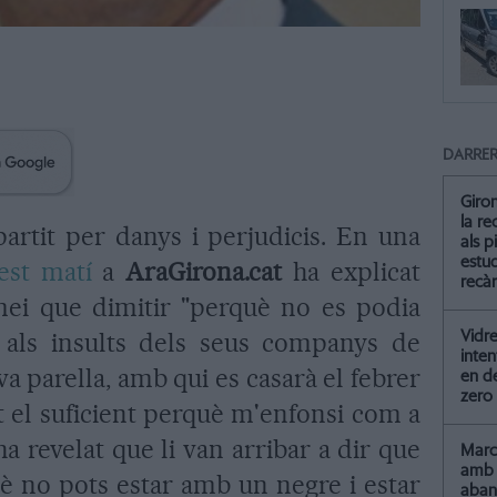
DARRER
Giro
la re
artit per danys i perjudicis. En una
als p
estud
est matí
a
AraGirona.cat
ha explicat
recà
ei que dimitir "perquè no es podia
a als insults dels seus companys de
Vidre
inten
va parella, amb qui es casarà el febrer
en de
zero
t el suficient perquè m'enfonsi com a
ha revelat que li van arribar a dir que
Marc 
amb 
è no pots estar amb un negre i estar
aba