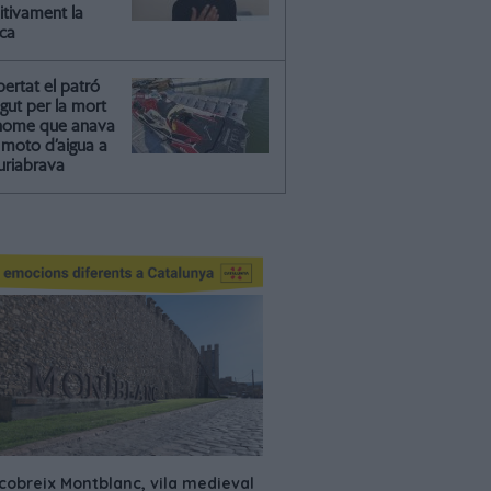
itivament la
ica
ibertat el patró
gut per la mort
'home que anava
moto d’aigua a
riabrava