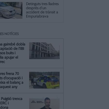
Detinguts tres lladres
després d’un
accident de trànsit a
Empuriabrava
ES NOTÍCIES
na gairebé dobla
captació de l’IBI
isos buits i
ia apujar el
rrec
res frena 70
ts d’ocupació i
ixa el balanç a
 aquest any
Puigtió trenca
ERC i
ndona