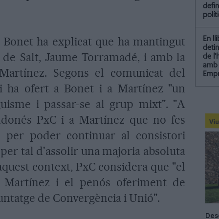
defin
polít
 Bonet ha explicat que ha mantingut
En ll
detin
 de Salt, Jaume Torramadé, i amb la
de l
amb 
Martínez. Segons el comunicat del
Empu
 li ha ofert a Bonet i a Martínez "un
uisme i passar-se al grup mixt". "A
ndonés PxC i a Martínez que no fes
ó per poder continuar al consistori
per tal d'assolir una majoria absoluta
 aquest context, PxC considera que "el
Martínez i el penós oferiment de
ntatge de Convergència i Unió".