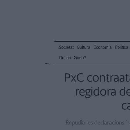
Societat
Cultura
Economia
Política
Qui era Gerió?
PxC contraata
regidora de 
c
Repudia les declaracions "r