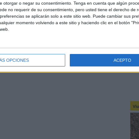
e otorgar o negar su consentimiento.
Tenga en cuenta que algún proc
tit perquè no podia aguantar, m'han enfonsat com a
de no requerir de su consentimiento, pero usted tiene el derecho de r
referencias se aplicarán solo a este sitio web. Puede cambiar sus pref
alquier momento volviendo a este sitio y haciendo clic en el botón "Pri
 web.
ÁS OPCIONES
ACEPTO