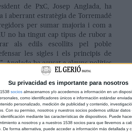
resident de PxC, Josep Anglada, ha
sa i aberrant estratègia de Torremadé
 regidors per sumar majoria i com a
CiU no ha tingut cap tipus de rubor a
rar als edils escollits pel poble
ensar les sigles i els principis de
. Anglada ha acusat a alguns polítics
íticament en la cultura del 3%, i haver
surt gratis veure's involucrat en casos
Su privacidad es importante para nosotros
el Pretòria o el del Palau".
s 1538
socios
almacenamos y/o accedemos a información en un disposit
sonales, como identificadores únicos e información estándar enviada 
ntenido personalizado, medición de publicidad y contenido, investigaci
os.
Con su permiso, nosotros y nuestros socios podemos utilizar datos 
identificación mediante las características de dispositivos. Puede hacer
ntimiento a nosotros y a nuestros 1538 socios para que llevemos a ca
. De forma alternativa, puede acceder a información más detallada y 