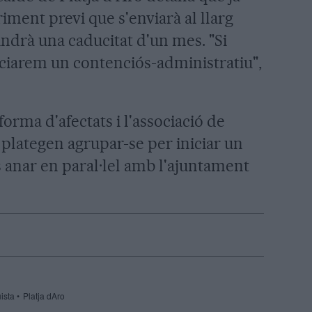
iment previ que s'enviarà al llarg
indrà una caducitat d'un mes. "Si
iciarem un contenciós-administratiu",
forma d'afectats i l'associació de
 plategen agrupar-se per iniciar un
s anar en paral·lel amb l'ajuntament
uista
Platja dAro