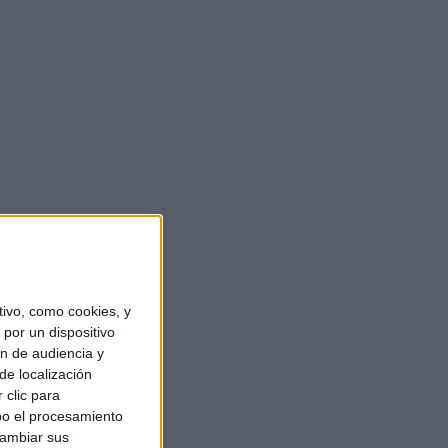
ivo, como cookies, y
por un dispositivo
ón de audiencia y
de localización
 clic para
bo el procesamiento
cambiar sus