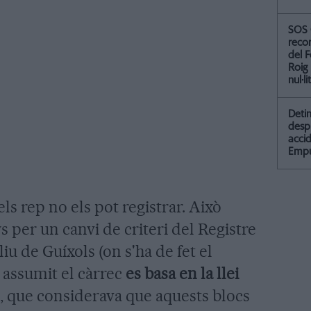
SOS 
recor
del F
Roig
nul·li
Detin
desp
accid
Empu
ls rep no els pot registrar. Això
s per un canvi de criteri del Registre
iu de Guíxols (on s'ha de fet el
a assumit el càrrec
es basa en la llei
, que considerava que aquests blocs