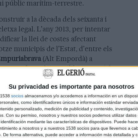
i públic marítim-terrestre.
onstruir a la dècada dels seixanta i
cletxa legal. L'any 2013, per intentar
ificar la llei de costes afectant
otze municipis de l'Estat, d'entre els
 Empuriabrava
(Alt Empordà) a
es consideren béns públics perquè la
arran de costa està catalogada com a
Su privacidad es importante para nosotros
s 1538
socios
almacenamos y/o accedemos a información en un disposit
sonales, como identificadores únicos e información estándar enviada 
taris de les 850 propietats afectades
ntenido personalizado, medición de publicidad y contenido, investigaci
o es poden vendre, s'abaixa el preu"
os.
Con su permiso, nosotros y nuestros socios podemos utilizar datos 
identificación mediante las características de dispositivos. Puede hacer
questa línia, el març del 2021,
ntimiento a nosotros y a nuestros 1538 socios para que llevemos a ca
r a l'Estat que es modifiquessin els
. De forma alternativa, puede acceder a información más detallada y 