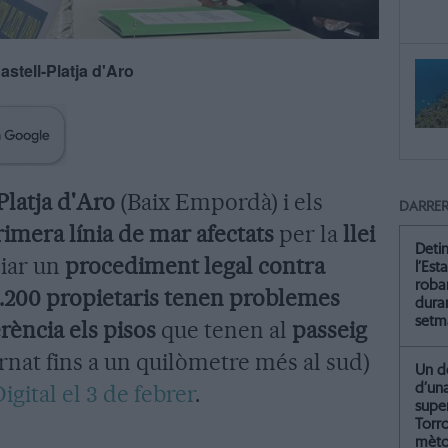
astell-Platja d'Aro
latja d'Aro
(Baix Empordà) i els
DARRER
rimera línia de mar afectats
per la
llei
Deti
ciar un
procediment legal contra
l’Est
roba
1.200 propietaris tenen problemes
dura
setm
rència els pisos
que tenen al
passeig
rnat fins a un quilòmetre més al sud)
Un de
igital el 3 de febrer
.
d’un
supe
Torr
mètod