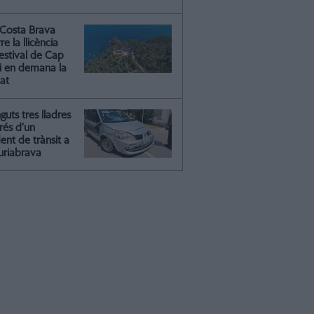
Costa Brava
re la llicència
estival de Cap
 i en demana la
tat
guts tres lladres
rés d’un
ent de trànsit a
riabrava