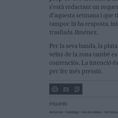
s'està redactant un requer
d'aquesta setmana i que t
tampoc hi ha resposta, in
trasllada Jiménez.
Per la seva banda, la plata
veïns de la zona també es
contenciós. La intenció é
per fer més pressió.
Imprimir
Envia
PDF
a
un
amic
ETIQUETES
denúncia
habitatge
llei de costes
llei franq