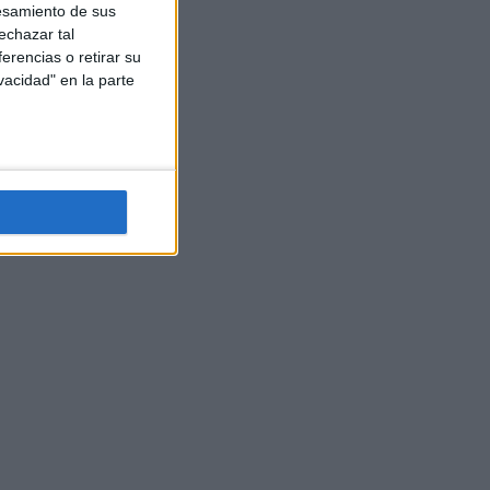
esamiento de sus
echazar tal
erencias o retirar su
vacidad" en la parte