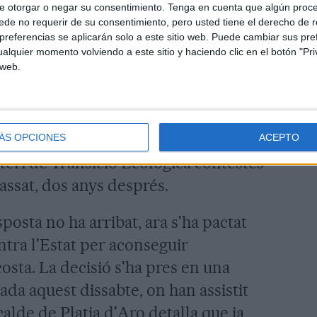
e otorgar o negar su consentimiento.
Tenga en cuenta que algún proc
ni públic perquè aquests edificis
de no requerir de su consentimiento, pero usted tiene el derecho de r
domini privat.
referencias se aplicarán solo a este sitio web. Puede cambiar sus pref
alquier momento volviendo a este sitio y haciendo clic en el botón "Pri
 web.
itud per iniciar el procés de
riorment, es traslladés a Hisenda
ment de transmissió a propietat
e de Platja d'Aro, Maurici Jiménez. La
ÁS OPCIONES
ACEPTO
steri de Transició Ecològica contestés
ssat, dos anys després.
osta no ha arribat, ara s'ha pactat
ntra l'Estat per aconseguir
costa. La decisió s'ha pres en una
da aquest dissabte, on han assistit
calde de Platja d'Aro detalla que ja