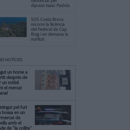
denunciat pel
diputat Isaac Padrós
SOS Costa Brava
recorre la llicència
del Festival de Cap
Roig i en demana la
nul·litat
ES NOTÍCIES
ngut un home a
artit després de
r un mòbil
nt el mercat
anal
tingut pel furt
a bossa en un
rmercat de
oella amb el
e de ''la collita''