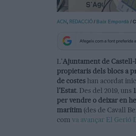
,
/
Baix Empordà
/ C
ACN
REDACCIÓ
L'
Ajuntament de Castell-P
propietaris dels blocs a p
de costes
han acordat ini
l'Estat
. Des del 2019, uns
per vendre o deixar en he
marítim
(des de Cavall Be
com
va avançar El Gerió D