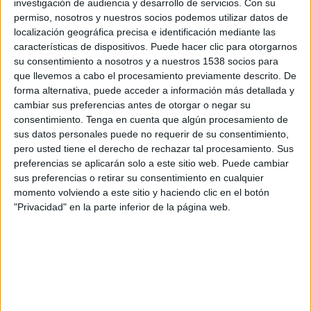
investigación de audiencia y desarrollo de servicios.
Con su
asseguts. En aquest cas, de 3 anys.
Cap d'ells,
permiso, nosotros y nuestros socios podemos utilizar datos de
això sí, portava un sistema de retenció
localización geográfica precisa e identificación mediante las
características de dispositivos. Puede hacer clic para otorgarnos
homologat.
su consentimiento a nosotros y a nuestros 1538 socios para
que llevemos a cabo el procesamiento previamente descrito. De
Per tot aquest rosari d'infraccions, els Mossos
forma alternativa, puede acceder a información más detallada y
van denunciar el conductor francès i li van
cambiar sus preferencias antes de otorgar o negar su
interposar sis sancions en base al Reglament
consentimiento.
Tenga en cuenta que algún procesamiento de
sus datos personales puede no requerir de su consentimiento,
General de Circulació. En concret, dues per
pero usted tiene el derecho de rechazar tal procesamiento. Sus
circular amb menors sense sistemes de
preferencias se aplicarán solo a este sitio web. Puede cambiar
sus preferencias o retirar su consentimiento en cualquier
retenció, una per portar més persones que
momento volviendo a este sitio y haciendo clic en el botón
places tenia el vehicle, dues més per portar els
"Privacidad" en la parte inferior de la página web.
dos nens a dins del maleter i, finalment, la
darrera per conducció negligent. En total,
l'import de les sancions ascendeix a
840 euros
.
Els ocupants del vehicle estaven passant uns