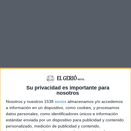
Su privacidad es importante para
nosotros
Nosotros y nuestros 1538
socios
almacenamos y/o accedemos
a información en un dispositivo, como cookies, y procesamos
El conduïa un francès de 43 anys. Al seient del
datos personales, como identificadores únicos e información
copilot, hi anava una altra persona adulta. I als
estándar enviada por un dispositivo para publicidad y contenido
personalizado, medición de publicidad y contenido,
dos seients posteriors, hi havia dos menors més