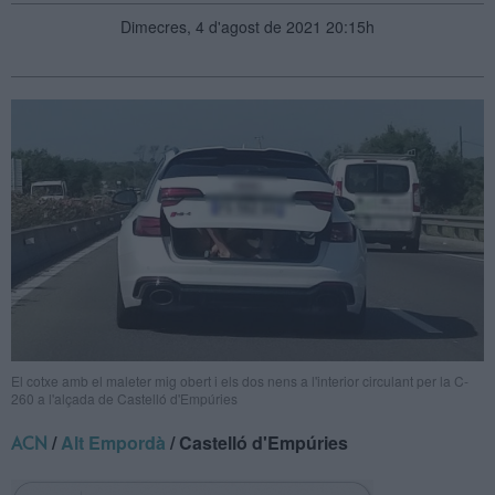
Dimecres, 4 d'agost de 2021 20:15h
El cotxe amb el maleter mig obert i els dos nens a l'interior circulant per la C-
260 a l'alçada de Castelló d'Empúries
/
Alt Empordà
/ Castelló d'Empúries
ACN