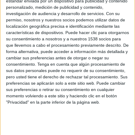
estándar enviada por un dispositivo para publicidad y contenido
personalizado, medición de publicidad y contenido,
investigación de audiencia y desarrollo de servicios.
Con su
permiso, nosotros y nuestros socios podemos utilizar datos de
localización geográfica precisa e identificación mediante las
Un cop va arribar a
Carcassona
, el sospitós va
características de dispositivos. Puede hacer clic para otorgarnos
introduir la seva targeta de conductor
i va
su consentimiento a nosotros y a nuestros 1538 socios para
realitzar una
aturada de descans falsa
i va
que llevemos a cabo el procesamiento previamente descrito. De
forma alternativa, puede acceder a información más detallada y
seguir circulant fins que la patrulla dels Mossos
cambiar sus preferencias antes de otorgar o negar su
el va aturar. Aquesta
manipulació
li va
consentimiento.
Tenga en cuenta que algún procesamiento de
sus datos personales puede no requerir de su consentimiento,
permetre circular durant
més de deu hores
i fer
pero usted tiene el derecho de rechazar tal procesamiento. Sus
fins a
1.034 quilòmetres sense aturar-se
. L’home
preferencias se aplicarán solo a este sitio web. Puede cambiar
havia sortit d’Irlanda i es dirigia a una
granja
sus preferencias o retirar su consentimiento en cualquier
momento volviendo a este sitio y haciendo clic en el botón
d’engreix de vedells de la Roca del Vallès
. A
"Privacidad" en la parte inferior de la página web.
més, els agents li van fer la
prova d’alcoholèmia
,
amb un resultat de
0,19 mg/l
, quan el màxim
per a
professionals del transport
és de
0,15
mg/l
.