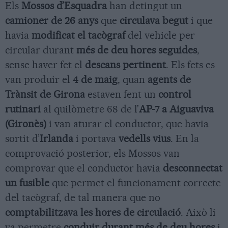
Els
Mossos d’Esquadra
han detingut un
camioner de 26 anys
que
circulava begut
i que
havia
modificat el tacògraf
del vehicle per
circular durant
més de deu hores seguides
,
sense haver fet el
descans pertinent
. Els fets es
van produir el
4 de maig
, quan
agents de
Trànsit de Girona
estaven fent un
control
rutinari
al quilòmetre 68 de l’
AP-7 a Aiguaviva
(Gironès)
i van aturar el conductor, que havia
sortit d’
Irlanda
i portava
vedells vius
. En la
comprovació posterior, els Mossos van
comprovar que el conductor havia
desconnectat
un fusible
que permet el funcionament correcte
del tacògraf, de tal manera que no
comptabilitzava les hores de circulació
. Això li
va permetre
conduir durant més de deu hores
i