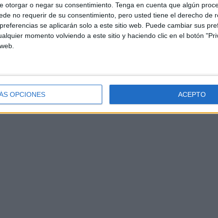
e otorgar o negar su consentimiento.
Tenga en cuenta que algún proc
de no requerir de su consentimiento, pero usted tiene el derecho de r
ona
referencias se aplicarán solo a este sitio web. Puede cambiar sus pref
alquier momento volviendo a este sitio y haciendo clic en el botón "Pri
 web.
ÁS OPCIONES
ACEPTO