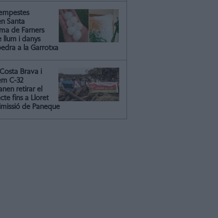
tempestes
en Santa
ma de Farners
 llum i danys
pedra a la Garrotxa
Costa Brava i
em C-32
nen retirar el
cte fins a Lloret
dimissió de Paneque