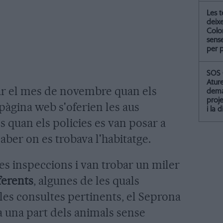
Les 
deix
Colo
sense
per 
SOS 
Atur
ciar el mes de novembre quan els
dema
proje
pàgina web s'oferien les aus
i la 
s quan els policies es van posar a
saber on es trobava l'habitatge.
es inspeccions i van trobar un miler
ferents
, algunes de les quals
 les consultes pertinents, el Seprona
 una part dels animals sense