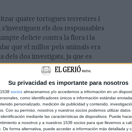
tzar quatre tortugues terrestres i
, s’investiguen els dos responsables
umpte delicte contra la flora i la
dar que el millor pels animals era
a dels dos investigats, ja que es
n alimentades i un trasllat els hauria
Su privacidad es importante para nosotros
ls i les tortugues estan a disposició
s 1538
socios
almacenamos y/o accedemos a información en un disposit
sonales, como identificadores únicos e información estándar enviada 
ntenido personalizado, medición de publicidad y contenido, investigaci
os.
Con su permiso, nosotros y nuestros socios podemos utilizar datos 
identificación mediante las características de dispositivos. Puede hacer
ntimiento a nosotros y a nuestros 1538 socios para que llevemos a ca
. De forma alternativa, puede acceder a información más detallada y 