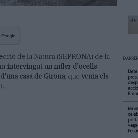
tecció de la Natura (SEPRONA) de la
DARRER
han
intervingut un miler d'ocells
Dete
s d'una casa de Girona
, que
venia els
pres
desp
t.
accid
Empu
Mont
celeb
port
vegad
Festi