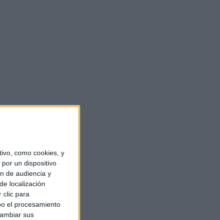
ivo, como cookies, y
por un dispositivo
ón de audiencia y
de localización
 clic para
bo el procesamiento
cambiar sus