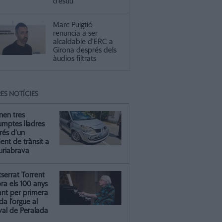
d’estiu
Marc Puigtió
renuncia a ser
alcaldable d’ERC a
Girona després dels
àudios filtrats
ES NOTÍCIES
nen tres
umptes lladres
rés d’un
ent de trànsit a
riabrava
serrat Torrent
ra els 100 anys
ant per primera
a l’orgue al
val de Peralada