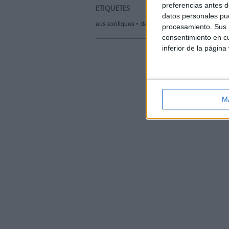
amic
preferencias antes d
ETIQUETES
datos personales pue
aus exòtiques
denúncia
Guàrdia Civil
Sepr
procesamiento. Sus p
consentimiento en cu
inferior de la página
M