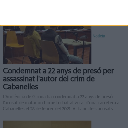
Notícia
Condemnat a 22 anys de presó per
assassinat l'autor del crim de
Cabanelles
L’Audiència de Girona ha condemnat a 22 anys de presó
l’acusat de matar un home trobat al voral d’una carretera a
Cabanelles el 28 de febrer del 2021. Al banc dels acusats ...