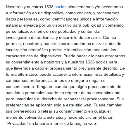
Nosotros y nuestros 1538
socios
almacenamos y/o accedemos
La consellera d’Igualtat i Feminisme, Eva Menor, ha admès
a información en un dispositivo, como cookies, y procesamos
que “alguna cosa ha fallat” en el feminicidi de Figueres, però
datos personales, como identificadores únicos e información
ha remarcat que el sistema de protecció de ...
estándar enviada por un dispositivo para publicidad y contenido
personalizado, medición de publicidad y contenido,
investigación de audiencia y desarrollo de servicios.
Con su
permiso, nosotros y nuestros socios podemos utilizar datos de
localización geográfica precisa e identificación mediante las
características de dispositivos. Puede hacer clic para otorgarnos
Notícia
su consentimiento a nosotros y a nuestros 1538 socios para
que llevemos a cabo el procesamiento previamente descrito. De
forma alternativa, puede acceder a información más detallada y
cambiar sus preferencias antes de otorgar o negar su
consentimiento.
Tenga en cuenta que algún procesamiento de
sus datos personales puede no requerir de su consentimiento,
Uns 150 figuerencs tornen a
pero usted tiene el derecho de rechazar tal procesamiento. Sus
preferencias se aplicarán solo a este sitio web. Puede cambiar
concentrar-se a l'Ajuntament per
sus preferencias o retirar su consentimiento en cualquier
condemnar el crim masclista
momento volviendo a este sitio y haciendo clic en el botón
"Privacidad" en la parte inferior de la página web.
Un centenar de veïns de Figueres han tornat a concentrar-se