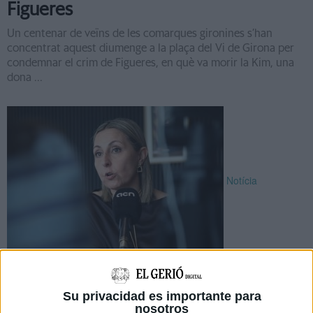
Figueres
Un centenar de veïns de les comarques gironines s’han
concentrat aquest diumenge a la plaça del Vi de Girona per
condemnar el crim de Figueres, en què va morir la Kim, una
dona ...
Notícia
Menor admet que ''alguna cosa ha
fallat'' en el feminicidi de Figueres
Su privacidad es importante para
malgrat ''el sistema funciona''
nosotros