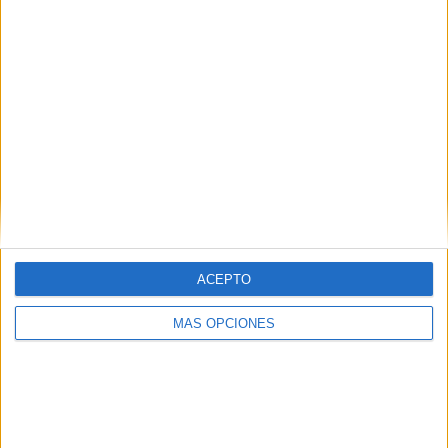
carretera a Cabanelles
El Tribunal Superior de Justícia de Catalunya (TSJC) ha
rebaixat a 18 anys de presó la pena al condemnat per
l’assassinat de l’home trobat al voral d’una carretera a
Cabanelles ...
Notícia
ACEPTO
MÁS OPCIONES
Troben mort un home amb signes de
violència en un carrer d'Olot
Els Mossos d’Esquadra investiguen la mort violenta d’un