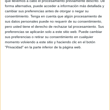
seguint les instruccions de Kuike va embolicar
que llevemos a cabo el procesamiento previamente descrito. De
forma alternativa, puede acceder a información más detallada y
el cadàver de la víctima, la va ficar dins un bidó,
cambiar sus preferencias antes de otorgar o negar su
el va omplir de ciment i, finalment, el va
consentimiento.
Tenga en cuenta que algún procesamiento de
sus datos personales puede no requerir de su consentimiento,
enterrar en una parcel·la de la seva propietat a
pero usted tiene el derecho de rechazar tal procesamiento. Sus
la urbanització Lloret Residencial.
preferencias se aplicarán solo a este sitio web. Puede cambiar
sus preferencias o retirar su consentimiento en cualquier
momento volviendo a este sitio y haciendo clic en el botón
Per això, el fiscal imputa un delicte d'assassinat
"Privacidad" en la parte inferior de la página web.
a Kuike i Tarraguell. L'advocat de Tarraguell,
Carles Monguilod, ha demanat que s'arxivi la
causa. Creu que no hi ha proves ni indicis que
acreditin que la mort d'Ana Maria Martos va
ser violenta o homicidi. "És totalment decisiu i
contundent el contingut de l'informe final
d'autòpsia que conclou que la mort té una causa
i una etiologia indeterminada", apunta
l'advocat que assegura que és "científicament