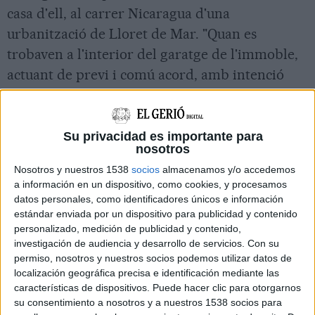
casa d'ell, al carrer Nicaragua d'una
urbanització de Lloret de Mar. "Quan es
trobaven a l'interior del garatge de l'immoble,
actuant de previ i comú acord, amb intenció
d'acabar amb la vida d'Ana Maria Martos, van
llançar un atac contra ella en el marc del qual li
van donar mort", relata el fiscal.
Su privacidad es importante para
nosotros
Nosotros y nuestros 1538
socios
almacenamos y/o accedemos
L'acusació pública afegeix que l'agressió va ser
a información en un dispositivo, como cookies, y procesamos
inesperada i la dona no es va poder defensar.
datos personales, como identificadores únicos e información
estándar enviada por un dispositivo para publicidad y contenido
També apunta que la zona del cos atacada així
personalizado, medición de publicidad y contenido,
com l'arma usada eren idonis per causar la
investigación de audiencia y desarrollo de servicios.
Con su
mort de Martos.
permiso, nosotros y nuestros socios podemos utilizar datos de
localización geográfica precisa e identificación mediante las
características de dispositivos. Puede hacer clic para otorgarnos
Després de matar-la, exposa el fiscal, Tarraguell
su consentimiento a nosotros y a nuestros 1538 socios para