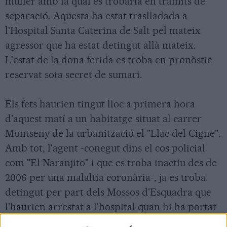
muller amb la qual es trobaria en tràmits de
separació. Aquesta ha estat traslladada a
l'Hospital Santa Caterina de Salt pel mateix
agressor que ha estat detingut allà mateix.
L'estat de la dona ferida es troba en pronòstic
reservat sota secret de sumari.
Els fets haurien tingut lloc a primera hora
d'aquest matí a un habitatge situat al carrer
Montseny de la urbanització el "Llac del Cigne".
Amb tot, l'agent -conegut dins el cos policial
com "El Naranjito" i que es troba inactiu des de
2006 per una malaltia coronària-, ja es troba
detingut per part dels Mossos d'Esquadra que
l'haurien arrestat a l'hospital quan hi ha portat
a la seva parella.