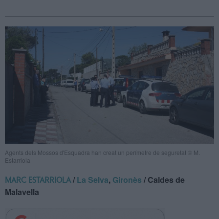
Agents dels Mossos d'Esquadra han creat un perímetre de seguretat © M.
Estarriola
/
La Selva
,
Gironès
/ Caldes de
MARC ESTARRIOLA
Malavella