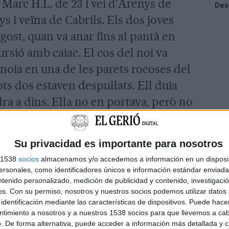
 Marc H.L. de 23 i veí d'Arenys de
ys i veïna de Cabrils. Els dos joves
gost, quan va anar fins al pantà en
rsió amb caiac. El cos del noi va
a noia en una de les parets rocoses del
Tots dos estaven despullats. Ell duia
a a dins. Ella no en portava, però no
dés dins l'aigua.
Su privacidad es importante para nosotros
 de difícil accés i està a mig camí de
s 1538
socios
almacenamos y/o accedemos a información en un disposit
van trobar el cotxe de la parella. Algú
sonales, como identificadores únicos e información estándar enviada 
ntenido personalizado, medición de publicidad y contenido, investigaci
çar-lo daltabaix i fer-lo desaparèixer
os.
Con su permiso, nosotros y nuestros socios podemos utilizar datos 
ò, els investigadors van creure que
identificación mediante las características de dispositivos. Puede hacer
ntimiento a nosotros y a nuestros 1538 socios para que llevemos a ca
 podia haver alguna persona
. De forma alternativa, puede acceder a información más detallada y 