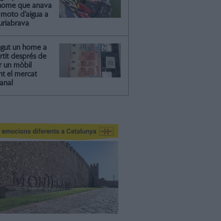
'home que anava
moto d’aigua a
riabrava
ngut un home a
artit després de
r un mòbil
nt el mercat
anal