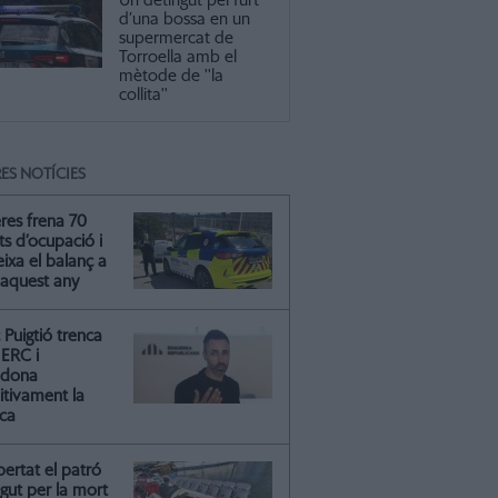
Un detingut pel furt
d’una bossa en un
supermercat de
Torroella amb el
mètode de ''la
collita''
ES NOTÍCIES
res frena 70
ts d’ocupació i
ixa el balanç a
 aquest any
Puigtió trenca
ERC i
ndona
itivament la
ica
ibertat el patró
gut per la mort