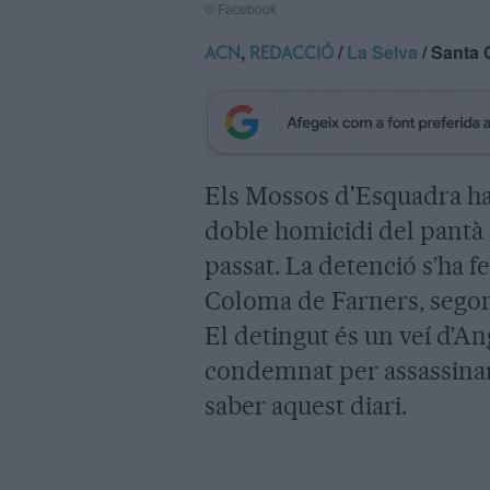
© Facebook
,
/
La Selva
/ Santa 
ACN
REDACCIÓ
Els Mossos d'Esquadra ha
doble homicidi del pantà 
passat. La detenció s’ha fe
Coloma de Farners, segon
El detingut és un veí d’An
condemnat per assassinar 
saber aquest diari.