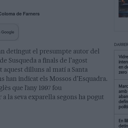
Coloma de Farners
DARRER
n detingut el presumpte autor del
Vidre
de Susqueda a finals de l'agost
inten
en de
t aquest dilluns al matí a Santa
zero
s han indicat els Mossos d'Esquadra.
glès que l’any 1997 fou
Marc 
amb 
a la seva exparella segons ha pogut
aba
defin
polít
En ll
detin