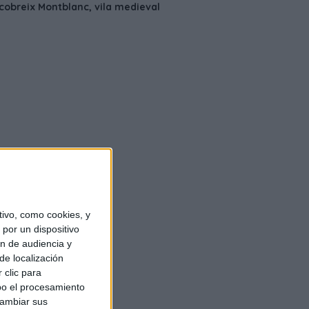
ivo, como cookies, y
por un dispositivo
ón de audiencia y
de localización
 clic para
bo el procesamiento
cambiar sus