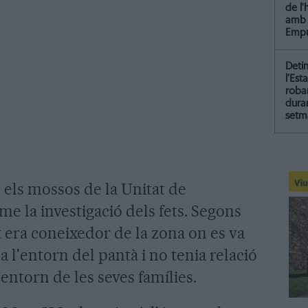
de l
amb 
Empu
Deti
l’Est
roba
dura
setm
 els mossos de la Unitat de
e la investigació dels fets. Segons
ut era coneixedor de la zona on es va
a l'entorn del pantà i no tenia relació
entorn de les seves famílies.