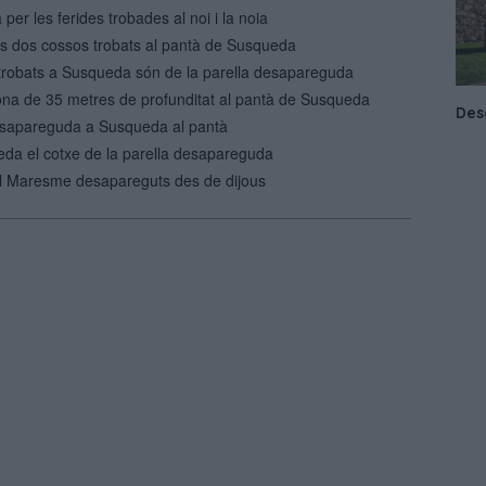
er les ferides trobades al noi i la noia
s dos cossos trobats al pantà de Susqueda
 trobats a Susqueda són de la parella desapareguda
ona de 35 metres de profunditat al pantà de Susqueda
desapareguda a Susqueda al pantà
eda el cotxe de la parella desapareguda
l Maresme desapareguts des de dijous