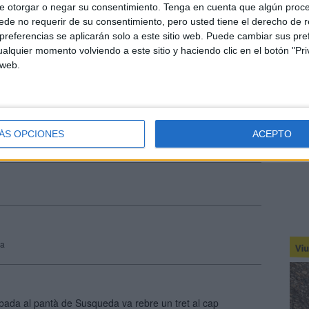
l caiac també el van punxar
e otorgar o negar su consentimiento.
Tenga en cuenta que algún proc
de no requerir de su consentimiento, pero usted tiene el derecho de r
sar pedres de grans dimensions a
referencias se aplicarán solo a este sitio web. Puede cambiar sus pref
-lo.
alquier momento volviendo a este sitio y haciendo clic en el botón "Pri
 web.
tzar un mes més tard quan les aigües
tòpsia va confirmar que la noia
da va rebre un tret al cap.
ÁS OPCIONES
ACEPTO
da
obada al pantà de Susqueda va rebre un tret al cap