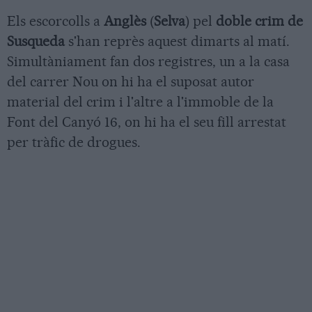
Els escorcolls a
Anglès
(
Selva
) pel
doble crim de
Susqueda
s'han reprès aquest dimarts al matí.
Simultàniament fan dos registres, un a la casa
del carrer Nou on hi ha el suposat autor
material del crim i l'altre a l'immoble de la
Font del Canyó 16, on hi ha el seu fill arrestat
per tràfic de drogues.