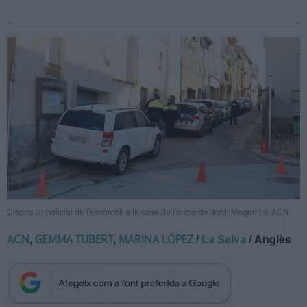
Dispositiu policial de l'escorcoll a la casa de l'oncle de Jordi Magentí © ACN
,
,
/
La Selva
/ Anglès
ACN
GEMMA TUBERT
MARINA LÓPEZ