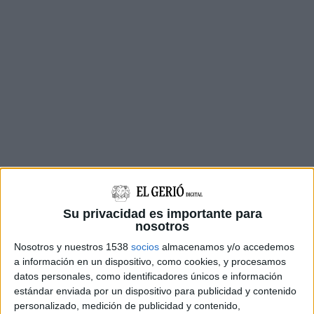
Els
Mossos d'Esquadra
han traslladat
Jordi
Magentí Gamell
al carrer Nou (el domicili del
Su privacidad es importante para
nosotros
seu oncle) i, mentre entrava a l'immoble, ha
Nosotros y nuestros 1538
socios
almacenamos y/o accedemos
cridat "no he fet res, m'estan volent posar un
a información en un dispositivo, como cookies, y procesamos
mort que jo no he fet, no he fet res".
datos personales, como identificadores únicos e información
estándar enviada por un dispositivo para publicidad y contenido
Els investigadors afirmen que no tenen cap
personalizado, medición de publicidad y contenido,