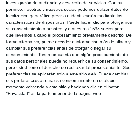
dubte que Magentí Gamell és qui va matar la
investigación de audiencia y desarrollo de servicios.
Con su
permiso, nosotros y nuestros socios podemos utilizar datos de
parella del
Maresme
desapareguda al pantà de
localización geográfica precisa e identificación mediante las
Susqueda a finals d'agost. No seria el primer
características de dispositivos. Puede hacer clic para otorgarnos
cop que comet un assassinat. L'any 2000
su consentimiento a nosotros y a nuestros 1538 socios para
que llevemos a cabo el procesamiento previamente descrito. De
l'
Audiència de Girona
el va condemnar a 15
forma alternativa, puede acceder a información más detallada y
anys de presó per matar la dona a trets l'any
cambiar sus preferencias antes de otorgar o negar su
1997.
consentimiento.
Tenga en cuenta que algún procesamiento de
sus datos personales puede no requerir de su consentimiento,
pero usted tiene el derecho de rechazar tal procesamiento. Sus
preferencias se aplicarán solo a este sitio web. Puede cambiar
sus preferencias o retirar su consentimiento en cualquier
Imprimir
Envia
PDF
momento volviendo a este sitio y haciendo clic en el botón
a
"Privacidad" en la parte inferior de la página web.
un
amic
ETIQUETES
assassinat
crim
Jordi Magentí
pantà de Susqueda