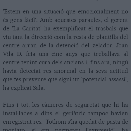
'Estem en una situació que emocionalment no
és gens fàcil'. Amb aquestes paraules, el gerent
de 'La Caritat' ha exemplificat el trasbals que
viu tant la direcció com la resta de plantilla del
centre arran de la detenció del zelador. Joan
Vila D. feia uns cinc anys que treballava al
centre tenint cura dels ancians i, fins ara, ningú
havia detectat res anormal en la seva actitud
que fes preveure que sigui un 'potencial assassí',
ha explicat Sala.
Fins i tot, les càmeres de seguretat que hi ha
instal·lades a dins el geriàtric tampoc havien
enregistrat res. 'Tothom s'ha quedat de pasta de
moniato, si em permeteu l'expressió', ha