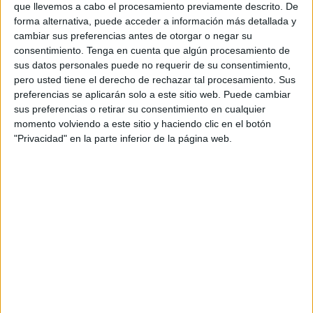
El director gerent ha llançat un missatge de
que llevemos a cabo el procesamiento previamente descrito. De
tranquil·litat als interns i als familiars dels
forma alternativa, puede acceder a información más detallada y
cambiar sus preferencias antes de otorgar o negar su
ancians que s'allotgen al geriàtric. 'Tenim un
consentimiento.
Tenga en cuenta que algún procesamiento de
personal molt professional, que ara ho està
sus datos personales puede no requerir de su consentimiento,
passant molt malament; però el centre treballa
pero usted tiene el derecho de rechazar tal procesamiento. Sus
preferencias se aplicarán solo a este sitio web. Puede cambiar
per garantir la millor atenció als interns, i
sus preferencias o retirar su consentimiento en cualquier
col·laborarem amb tot el que calgui perquè
momento volviendo a este sitio y haciendo clic en el botón
"Privacidad" en la parte inferior de la página web.
s'esclareixin els fets', ha indicat Joan Sala.
El geriàtric 'La Caritat', una institució històrica
a Olot, té capacitat per a 61 places de residència
i quinze més de centre de dia. Del total de
places, 39 són concertades. 'De moment, ningú
ha donat de baixa cap resident arran d'aquests
fets', ha conclòs Joan Sala.