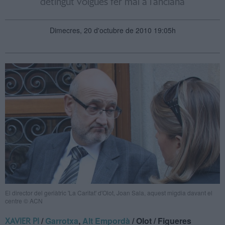
detingut volgués fer mal a l'anciana
Dimecres, 20 d'octubre de 2010 19:05h
El director del geriàtric 'La Caritat' d'Olot, Joan Sala, aquest migdia davant el
centre © ACN
/
Garrotxa
,
Alt Empordà
/ Olot / Figueres
XAVIER PI