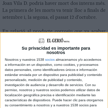
Joan Vila D. podria haver mort dos interns més.
La primera de les morts va tenir lloc a finals de
setembre i, la segona, el passat 12 d'octubre.
En relació al producte corrosiu que va acabar
amb la vida de l'anciana de 85 anys aquest cap
de setmana passat, el director gerent ha
Su privacidad es importante para
explicat que al geriàtric no es fa servir
nosotros
salfumant. Sí que ha dit, però, que al centre
Nosotros y nuestros 1538
socios
almacenamos y/o accedemos
a información en un dispositivo, como cookies, y procesamos
s'utilitza lleixiu a l'hora de rentar la roba.
datos personales, como identificadores únicos e información
'Tenim un pla de neteja, i allà hi ha registrats
estándar enviada por un dispositivo para publicidad y contenido
els productes que es fan servir', ha precisat.
personalizado, medición de publicidad y contenido,
investigación de audiencia y desarrollo de servicios.
Con su
permiso, nosotros y nuestros socios podemos utilizar datos de
Missatge de tranquil·litat
localización geográfica precisa e identificación mediante las
características de dispositivos. Puede hacer clic para otorgarnos
su consentimiento a nosotros y a nuestros 1538 socios para