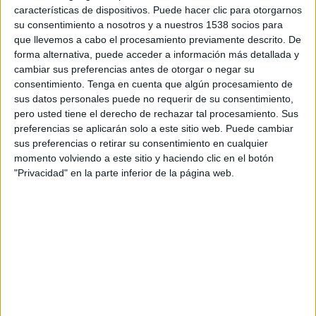
assassinades per violència de gènere a l'Estat
características de dispositivos. Puede hacer clic para otorgarnos
espanyol ascendeix a 40 el 2021 i a 1.122 des de
su consentimiento a nosotros y a nuestros 1538 socios para
que llevemos a cabo el procesamiento previamente descrito. De
2003, quan es van començar a recopilar dades.
forma alternativa, puede acceder a información más detallada y
cambiar sus preferencias antes de otorgar o negar su
Imprimir
Envia
PDF
consentimiento.
Tenga en cuenta que algún procesamiento de
a
sus datos personales puede no requerir de su consentimiento,
un
pero usted tiene el derecho de rechazar tal procesamiento. Sus
amic
preferencias se aplicarán solo a este sitio web. Puede cambiar
sus preferencias o retirar su consentimiento en cualquier
ETIQUETES
momento volviendo a este sitio y haciendo clic en el botón
assassinat
condemna
crim
suïcidi
violència de gènere
"Privacidad" en la parte inferior de la página web.
violència masclista
NOTÍCIES RELACIONADES
El veí de Sant Joan les Fonts ha matat la dona d'un tret amb
una escopeta i després s'ha suïcidat
Troben una parella morta en una casa a Sant Joan les Fonts