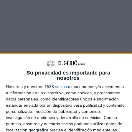
Su privacidad es importante para
nosotros
La portaveu de l'executiu espanyol,
Isabel
Nosotros y nuestros 1538
socios
almacenamos y/o accedemos
Rodríguez
, ha expressat la "rotunda condemna"
a información en un dispositivo, como cookies, y procesamos
de l'executiu espanyol per aquest assassinat
datos personales, como identificadores únicos e información
estándar enviada por un dispositivo para publicidad y contenido
masclista a la demarcació de Girona. En un
personalizado, medición de publicidad y contenido,
comunicat, el Ministeri d'Igualtat ha recordat
investigación de audiencia y desarrollo de servicios.
Con su
que amb aquest assassinat la xifra de dones
permiso, nosotros y nuestros socios podemos utilizar datos de
localización geográfica precisa e identificación mediante las