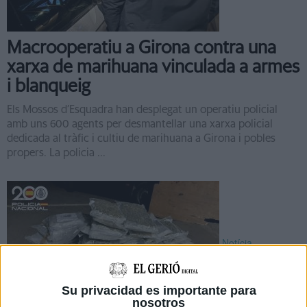
Macrooperatiu a Girona contra una
xarxa de marihuana vinculada a armes
i blanqueig
Els Mossos d’Esquadra han desplegat un operatiu policial
amb uns 600 agents per desmantellar una xarxa policial
dedicada al tràfic i cultiu de marihuana a Girona i pobles
propers. La policia ...
Notícia
Su privacidad es importante para
nosotros