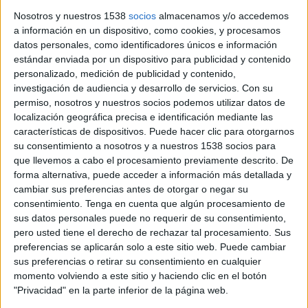
Tres detinguts a la Jonquera amb més
Nosotros y nuestros 1538
socios
almacenamos y/o accedemos
de 73 quilos de marihuana amagats en
a información en un dispositivo, como cookies, y procesamos
una furgoneta
datos personales, como identificadores únicos e información
estándar enviada por un dispositivo para publicidad y contenido
La Policia Nacional ha detingut a la Jonquera tres persones
personalizado, medición de publicidad y contenido,
acusades d’un presumpte delicte de tràfic de drogues
investigación de audiencia y desarrollo de servicios.
Con su
després de localitzar més de 73 quilos de marihuana amagats
permiso, nosotros y nuestros socios podemos utilizar datos de
a ...
localización geográfica precisa e identificación mediante las
características de dispositivos. Puede hacer clic para otorgarnos
su consentimiento a nosotros y a nuestros 1538 socios para
que llevemos a cabo el procesamiento previamente descrito. De
forma alternativa, puede acceder a información más detallada y
cambiar sus preferencias antes de otorgar o negar su
consentimiento.
Tenga en cuenta que algún procesamiento de
Notícia
sus datos personales puede no requerir de su consentimiento,
pero usted tiene el derecho de rechazar tal procesamiento. Sus
preferencias se aplicarán solo a este sitio web. Puede cambiar
sus preferencias o retirar su consentimiento en cualquier
momento volviendo a este sitio y haciendo clic en el botón
"Privacidad" en la parte inferior de la página web.
Els Mossos reforçaran la pressió