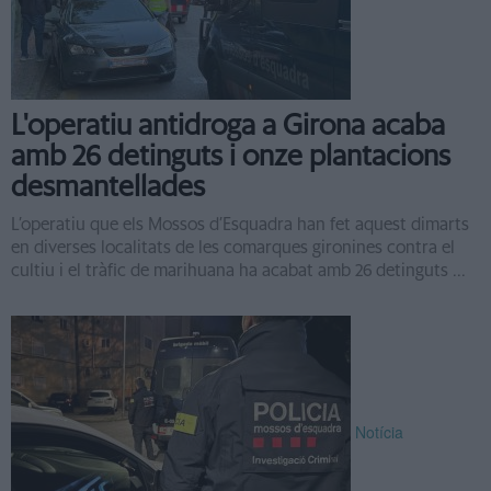
L'operatiu antidroga a Girona acaba
amb 26 detinguts i onze plantacions
desmantellades
L’operatiu que els Mossos d’Esquadra han fet aquest dimarts
en diverses localitats de les comarques gironines contra el
cultiu i el tràfic de marihuana ha acabat amb 26 detinguts ...
Notícia