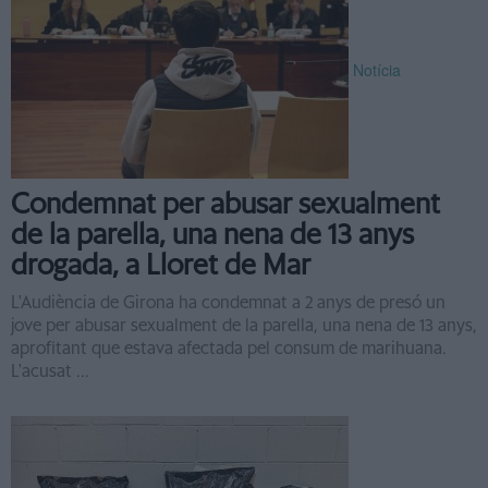
Notícia
Condemnat per abusar sexualment
de la parella, una nena de 13 anys
drogada, a Lloret de Mar
L'Audiència de Girona ha condemnat a 2 anys de presó un
jove per abusar sexualment de la parella, una nena de 13 anys,
aprofitant que estava afectada pel consum de marihuana.
L'acusat ...