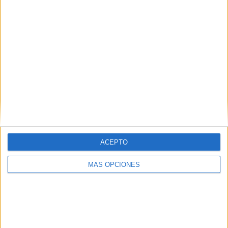
bloc ocupat de Girona
Els Mossos d’Esquadra han detingut almenys dues persones
en el desallotjament del bloc ocupat de la ronda Ferran Puig
de Girona, per tenir marihuana al pis que ocupaven. En
concret, són un ...
Notícia
ACEPTO
MÁS OPCIONES
Un detingut a Figueres que duia droga
amagada al cotxe valorada en 7.000