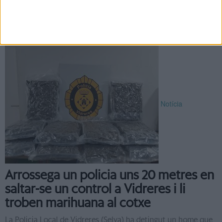
zona del port. Els fets van passar a principis de mes, quan un
agent sense ...
Notícia
Arrossega un policia uns 20 metres en
saltar-se un control a Vidreres i li
troben marihuana al cotxe
La Policia Local de Vidreres (Selva) ha detingut un home que