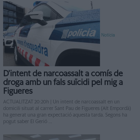
Notícia
D'intent de narcoassalt a comís de
droga amb un fals suïcidi pel mig a
Figueres
ACTUALITZAT 20:20h | Un intent de narcoassalt en un
domicili situat al carrer Sant Pau de Figueres (Alt Empordà)
ha generat una gran expectació aquesta tarda. Segons ha
pogut saber El Gerió ...