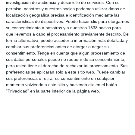
aturar un cotxe amb tres ocupants: el
investigación de audiencia y desarrollo de servicios.
Con su
conductor, l'acompanyant i un jove que estava
permiso, nosotros y nuestros socios podemos utilizar datos de
localización geográfica precisa e identificación mediante las
assegut al seient del darrere.
características de dispositivos. Puede hacer clic para otorgarnos
su consentimiento a nosotros y a nuestros 1538 socios para
que llevemos a cabo el procesamiento previamente descrito. De
Com que el conductor no duia el permís de
forma alternativa, puede acceder a información más detallada y
conduir al damunt, els agents van comprovar-
cambiar sus preferencias antes de otorgar o negar su
ne la identitat via telemàtica i també van fer-li
consentimiento.
Tenga en cuenta que algún procesamiento de
sus datos personales puede no requerir de su consentimiento,
la prova d'alcoholèmia. El test va donar
pero usted tiene el derecho de rechazar tal procesamiento. Sus
negatiu, però entre una cosa i l'altra, els mossos
preferencias se aplicarán solo a este sitio web. Puede cambiar
van poder percebre clarament una fortor a
sus preferencias o retirar su consentimiento en cualquier
momento volviendo a este sitio y haciendo clic en el botón
marihuana que s'escampava per tot l'habitacle
"Privacidad" en la parte inferior de la página web.
del turisme.
Els agents van demanar al conductor que els
obrís el maleter i allà van confirmar les seves
sospites. Dins una caixa, hi havia fins a 2 quilos