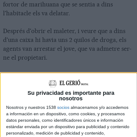
fortor de marihuana que se sentia a dins
l'habitacle els va delatar.
Després d'obrir el maleter, i veure que a dins
d'una caixa hi havia uns 2 quilos de droga, els
agents van arrestar el jove, que va admetre ser-
ne el propietari.
Ampliació:
Els fets van tenir lloc ara fa uns dies, durant un
Su privacidad es importante para
nosotros
control de drogues i alcohol que els mossos
Nosotros y nuestros 1538
socios
almacenamos y/o accedemos
havien muntat al quilòmetre 762 de l'N-II, al
a información en un dispositivo, como cookies, y procesamos
terme municipal de Pont de Molins. Cap a
datos personales, como identificadores únicos e información
estándar enviada por un dispositivo para publicidad y contenido
quarts de dues de la matinada, els agents van
personalizado, medición de publicidad y contenido,