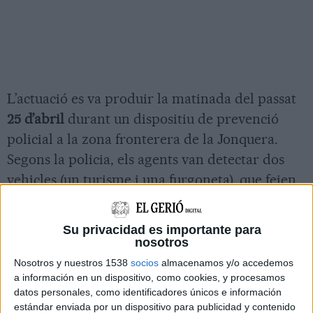
L’actuació es va produir la matinada del passat
25 d’abril
durant un dispositiu de prevenció
policial a la zona fronterera de la Jonquera.
Segons la policia, els agents van detectar dos
vehicles (un turisme i una furgoneta), que feien
maniobres evasives per intentar evitar el
control policial.
Su privacidad es importante para
nosotros
Quan els conductors van adonar-se de la
Nosotros y nuestros 1538
socios
almacenamos y/o accedemos
presència policial, van fugir del lloc de manera
a información en un dispositivo, como cookies, y procesamos
precipitada i amb actitud nerviosa. Els agents
datos personales, como identificadores únicos e información
els van perseguir i van aconseguir interceptar
estándar enviada por un dispositivo para publicidad y contenido