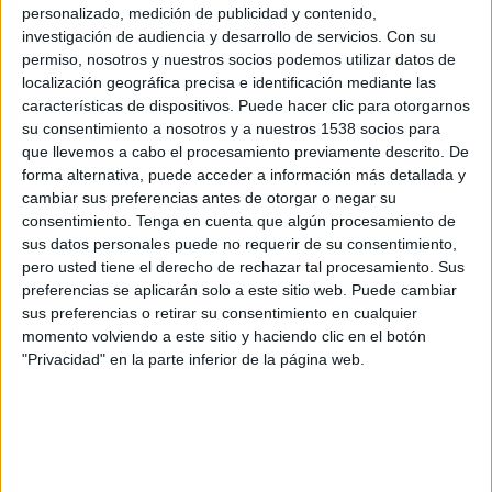
personalizado, medición de publicidad y contenido,
els vehicles poc després.
investigación de audiencia y desarrollo de servicios.
Con su
permiso, nosotros y nuestros socios podemos utilizar datos de
Durant l’escorcoll de la furgoneta, que
localización geográfica precisa e identificación mediante las
aparentment transportava mobles, els policies
características de dispositivos. Puede hacer clic para otorgarnos
su consentimiento a nosotros y a nuestros 1538 socios para
van detectar una forta olor de marihuana i van
que llevemos a cabo el procesamiento previamente descrito. De
decidir inspeccionar el vehicle amb més
forma alternativa, puede acceder a información más detallada y
cambiar sus preferencias antes de otorgar o negar su
profunditat.
consentimiento.
Tenga en cuenta que algún procesamiento de
La revisió va permetre descobrir que tota la
sus datos personales puede no requerir de su consentimiento,
pero usted tiene el derecho de rechazar tal procesamiento. Sus
zona de càrrega estava preparada amb
preferencias se aplicarán solo a este sitio web. Puede cambiar
compartiments ocults i dobles fons, tant a les
sus preferencias o retirar su consentimiento en cualquier
momento volviendo a este sitio y haciendo clic en el botón
portes posteriors com als laterals interiors del
"Privacidad" en la parte inferior de la página web.
vehicle.
A l’interior dels amagats, els agents hi van
localitzar
62 paquets de cabdells de marihuana