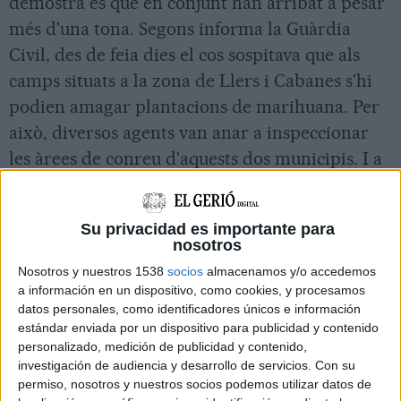
demostra és que en conjunt han arribat a pesar
més d'una tona. Segons informa la Guàrdia
Civil, des de feia dies el cos sospitava que als
camps situats a la zona de Llers i Cabanes s'hi
podien amagar plantacions de marihuana. Per
això, diversos agents van anar a inspeccionar
les àrees de conreu d'aquests dos municipis. I a
cadascun d'ells, les seves sospites es van
confirmar.
Su privacidad es importante para
nosotros
Dijous passat, la Guàrdia Civil va fer una
Nosotros y nuestros 1538
socios
almacenamos y/o accedemos
inspecció per la zona de Llers. Allà, hi va
a información en un dispositivo, como cookies, y procesamos
datos personales, como identificadores únicos e información
descobrir un hort on hi creixien 157 plantes de
estándar enviada por un dispositivo para publicidad y contenido
marihuana. Els agents van detenir-ne el
personalizado, medición de publicidad y contenido,
responsable i van arrencar totes les plantes
investigación de audiencia y desarrollo de servicios.
Con su
permiso, nosotros y nuestros socios podemos utilizar datos de
(que, en total, van arribar a pesar 300 quilos).