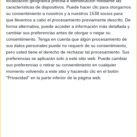
localización geográfica precisa e identificación mediante las
características de dispositivos. Puede hacer clic para otorgarnos
su consentimiento a nosotros y a nuestros 1538 socios para
La troballa més important, però, es va fer
que llevemos a cabo el procesamiento previamente descrito. De
l'endemà a la zona de Cabanes. Aquí, en un
forma alternativa, puede acceder a información más detallada y
altre hort, els agents hi van descobrir 180
cambiar sus preferencias antes de otorgar o negar su
consentimiento.
Tenga en cuenta que algún procesamiento de
plantes de marihuana, totes de gran alçada, que
sus datos personales puede no requerir de su consentimiento,
van arribar a pesar 900 quilos. La Guàrdia Civil,
pero usted tiene el derecho de rechazar tal procesamiento. Sus
com ja havia fet a Llers, també va detenir
preferencias se aplicarán solo a este sitio web. Puede cambiar
sus preferencias o retirar su consentimiento en cualquier
l'encarregat de tenir cura de la plantació.
momento volviendo a este sitio y haciendo clic en el botón
"Privacidad" en la parte inferior de la página web.
Els agents han obert diligències per un delicte
contra la salut pública i han traspassat el cas al
jutjat d'instrucció en funcions de guàrdia de
Figueres.
Imprimir
Envia
PDF
a