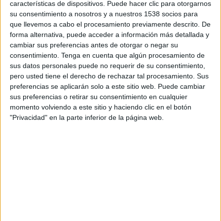
arrestar un el passat 23 de juny. Es tracta d'un
características de dispositivos. Puede hacer clic para otorgarnos
su consentimiento a nosotros y a nuestros 1538 socios para
jove de 29 anys i veí de Figueres que
que llevemos a cabo el procesamiento previamente descrito. De
posteriorment va ingressar a presó per ordre
forma alternativa, puede acceder a información más detallada y
del jutge.
cambiar sus preferencias antes de otorgar o negar su
consentimiento.
Tenga en cuenta que algún procesamiento de
El segon individu identificat encara no ha estat
sus datos personales puede no requerir de su consentimiento,
pero usted tiene el derecho de rechazar tal procesamiento. Sus
localitzat.
preferencias se aplicarán solo a este sitio web. Puede cambiar
sus preferencias o retirar su consentimiento en cualquier
Imprimir
Envia
PDF
momento volviendo a este sitio y haciendo clic en el botón
a
"Privacidad" en la parte inferior de la página web.
un
amic
ETIQUETES
búnquer
detingut
marihuana
Masarac