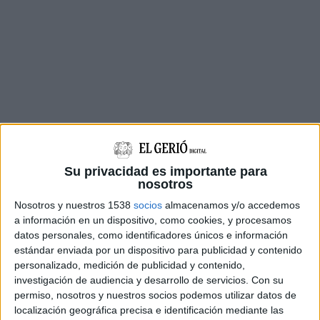
Su privacidad es importante para
nosotros
Nosotros y nuestros 1538
socios
almacenamos y/o accedemos
A partir d'allà es va iniciar una investigació per
a información en un dispositivo, como cookies, y procesamos
datos personales, como identificadores únicos e información
tal d'esbrinar qui era el propietari de la droga,
estándar enviada por un dispositivo para publicidad y contenido
fent vigilàncies a la zona per veure qui s'hi
personalizado, medición de publicidad y contenido,
investigación de audiencia y desarrollo de servicios.
Con su
acostava. En els dies següents els Mossos van
permiso, nosotros y nuestros socios podemos utilizar datos de
poder identificar a dues persones i en van
localización geográfica precisa e identificación mediante las