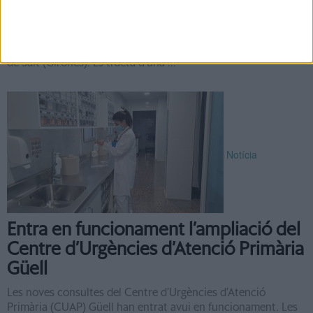
de l'Escola Gegant del Rec de Salt
El conseller d’Educació, Josep Gonzàlez-Cambray, ha visitat
aquest divendres al matí les obres de l'Escola Gegant del Rec
de Salt (Gironès). Es tracta d’una ...
Notícia
Entra en funcionament l’ampliació del
Centre d’Urgències d’Atenció Primària
Güell
Les noves consultes del Centre d’Urgències d’Atenció
Primària (CUAP) Güell han entrat avui en funcionament. Les