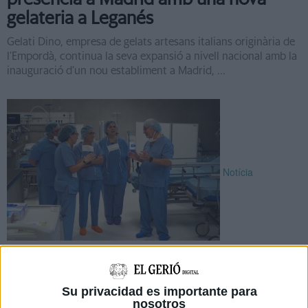
gelateria a Leganés
Gelati Dino, empresa de gelats artesans italians originària de
l’Empordà, continua la seva expansió a nivell nacional amb la
inauguració d’un nou establiment a Madrid, ...
Notícia
Pané: ''L’ampliació del bloc quirúrgic
de l’Hospital de Blanes permetrà
Su privacidad es importante para
reduir llistes d’espera''
nosotros