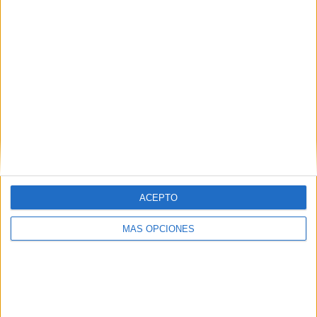
Aproven l'ampliació del tram de l'N-
260 que connecta Portbou amb
França
El Ministeri de Transports ha aprovat provisionalment les
obres d'ampliació del tram de l'N-260 que connecta Portbou
amb França. Es tracta de poc més d'un quilòmetre ...
ACEPTO
MÁS OPCIONES
Notícia