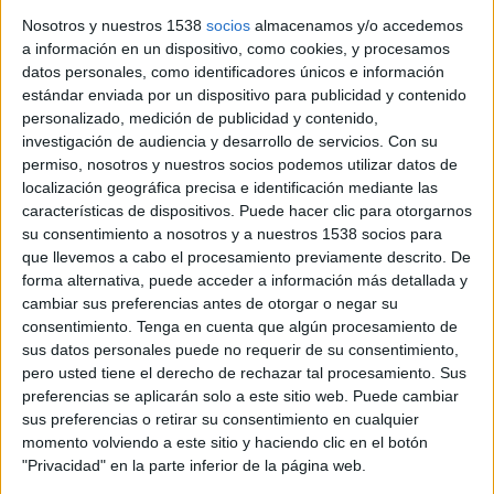
La consellera de Salut, Olga Pané, ha visitat el nou bloc
Nosotros y nuestros 1538
socios
almacenamos y/o accedemos
quirúrgic de l’Hospital Comarcal de la Selva, a Blanes. L’espai
a información en un dispositivo, como cookies, y procesamos
permet disposar de quatre nous quiròfans, que ...
datos personales, como identificadores únicos e información
estándar enviada por un dispositivo para publicidad y contenido
personalizado, medición de publicidad y contenido,
investigación de audiencia y desarrollo de servicios.
Con su
permiso, nosotros y nuestros socios podemos utilizar datos de
localización geográfica precisa e identificación mediante las
características de dispositivos. Puede hacer clic para otorgarnos
Notícia
su consentimiento a nosotros y a nuestros 1538 socios para
que llevemos a cabo el procesamiento previamente descrito. De
forma alternativa, puede acceder a información más detallada y
cambiar sus preferencias antes de otorgar o negar su
consentimiento.
Tenga en cuenta que algún procesamiento de
sus datos personales puede no requerir de su consentimiento,
Arrenquen les obres d'ampliació del
pero usted tiene el derecho de rechazar tal procesamiento. Sus
geriàtric i el centre de dia de Tossa de
preferencias se aplicarán solo a este sitio web. Puede cambiar
Mar
sus preferencias o retirar su consentimiento en cualquier
momento volviendo a este sitio y haciendo clic en el botón
Les obres d'ampliació del geriàtric i el centre de dia de Tossa
"Privacidad" en la parte inferior de la página web.
de Mar (Selva) ja han començat. Es tracta d'un projecte que