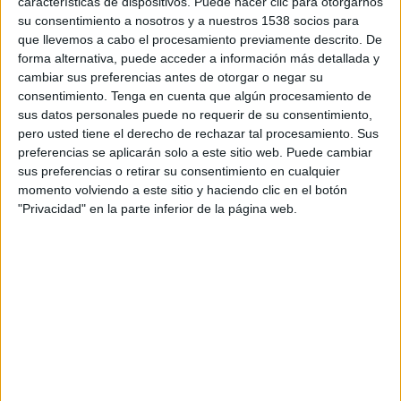
características de dispositivos. Puede hacer clic para otorgarnos
redactat la Fundació Vallapardís, gestora de la
su consentimiento a nosotros y a nuestros 1538 socios para
residència, amb la complicitat de les
que llevemos a cabo el procesamiento previamente descrito. De
forma alternativa, puede acceder a información más detallada y
administracions corresponents.
cambiar sus preferencias antes de otorgar o negar su
consentimiento.
Tenga en cuenta que algún procesamiento de
La regidora de Benestar Social de Tossa de Mar,
sus datos personales puede no requerir de su consentimiento,
pero usted tiene el derecho de rechazar tal procesamiento. Sus
Imma Colom, ha detallat que el projecte
preferencias se aplicarán solo a este sitio web. Puede cambiar
promourà "la sensació de seguretat i
sus preferencias o retirar su consentimiento en cualquier
tranquilitat" dels usuaris del centre i dels
momento volviendo a este sitio y haciendo clic en el botón
"Privacidad" en la parte inferior de la página web.
cuidadors.
Imprimir
Envia
PDF
a
un
amic
ETIQUETES
ampliació
centre de dia
geriàtric
obres
Tossa de Mar