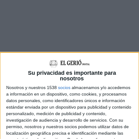
La idea d'aquesta nova part de l'edifici és oferir
Su privacidad es importante para
espais per treballar individualment amb els
nosotros
usuaris i el seu entorn cuidador. L'ampliació
Nosotros y nuestros 1538
socios
almacenamos y/o accedemos
a información en un dispositivo, como cookies, y procesamos
estarà connectada amb l'edifici existent a dia
datos personales, como identificadores únicos e información
d'avui.
estándar enviada por un dispositivo para publicidad y contenido
personalizado, medición de publicidad y contenido,
El projecte preveu acabar-se a finals de l'any
investigación de audiencia y desarrollo de servicios.
Con su
que ve. Les obres compten amb una subvenció
permiso, nosotros y nuestros socios podemos utilizar datos de
localización geográfica precisa e identificación mediante las
europea d'1,8 milions d'euros. El projecte l'ha