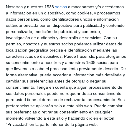
570.804 euros de la taxa turística en
Nosotros y nuestros 1538
socios
almacenamos y/o accedemos
accions de promoció
a información en un dispositivo, como cookies, y procesamos
datos personales, como identificadores únicos e información
L’Ajuntament de Girona ha destinat 570.804 euros en els
estándar enviada por un dispositivo para publicidad y contenido
últims quatre anys en accions de promoció turística a la
personalizado, medición de publicidad y contenido,
ciutat. Es tracta del 75% de l’import recaptat en concepte ...
investigación de audiencia y desarrollo de servicios.
Con su
permiso, nosotros y nuestros socios podemos utilizar datos de
localización geográfica precisa e identificación mediante las
características de dispositivos. Puede hacer clic para otorgarnos
su consentimiento a nosotros y a nuestros 1538 socios para
que llevemos a cabo el procesamiento previamente descrito. De
forma alternativa, puede acceder a información más detallada y
Notícia
cambiar sus preferencias antes de otorgar o negar su
consentimiento.
Tenga en cuenta que algún procesamiento de
sus datos personales puede no requerir de su consentimiento,
pero usted tiene el derecho de rechazar tal procesamiento. Sus
preferencias se aplicarán solo a este sitio web. Puede cambiar
sus preferencias o retirar su consentimiento en cualquier
Els hotels de la demarcació de Girona
momento volviendo a este sitio y haciendo clic en el botón
"Privacidad" en la parte inferior de la página web.
superen els 616.000 clients en un juliol