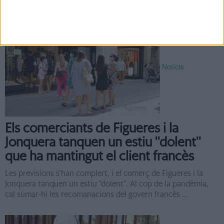
Notícia
Els comerciants de Figueres i la
Jonquera tanquen un estiu ''dolent''
que ha mantingut el client francès
Les previsions s'han complert, i el comerç de Figueres i la
Jonquera tanquen un estiu "dolent". Al cop de la pandèmia,
cal sumar-hi les recomanacions del govern francès ...