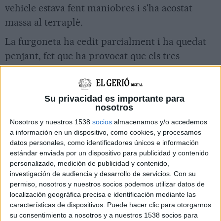
vehicle estava fent maniobres i s'ha acostat
massa al terraplè.
La furgoneta ha cedit parcialment i ha quedat
penjant, fet que ha provocat que els tres
ocupants preferissin quedar-se a dins per por a
que el vehicle acabés caient. Fins a la zona s'hi
han desplaçat cinc dotacions dels Bombers que
Su privacidad es importante para
nosotros
han acabat assegurant la furgoneta i adreçant-la
Nosotros y nuestros 1538
socios
almacenamos y/o accedemos
fins que han aconseguit posar-la de nou a la
a información en un dispositivo, como cookies, y procesamos
carretera. Ha estat un veí de la zona qui ha
datos personales, como identificadores únicos e información
estándar enviada por un dispositivo para publicidad y contenido
avisat els equips d'emergència. No hi ha hagut
personalizado, medición de publicidad y contenido,
ferits.
investigación de audiencia y desarrollo de servicios.
Con su
permiso, nosotros y nuestros socios podemos utilizar datos de
localización geográfica precisa e identificación mediante las
Imprimir
Envia
PDF
características de dispositivos. Puede hacer clic para otorgarnos
a
su consentimiento a nosotros y a nuestros 1538 socios para
un