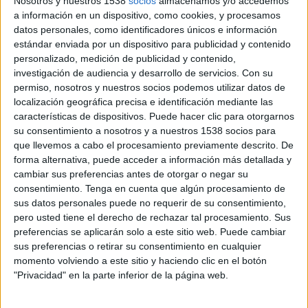
els comerciants els puguin oferir als visitants.
Nosotros y nuestros 1538
socios
almacenamos y/o accedemos
a información en un dispositivo, como cookies, y procesamos
Els materials inclouen expressions d’ús habitual
datos personales, como identificadores únicos e información
com
“Bon dia”
,
“Gràcies”
,
“Si us plau”
,
“Quan
estándar enviada por un dispositivo para publicidad y contenido
personalizado, medición de publicidad y contenido,
val?”
o
“A quina hora?”
, acompanyades de la
investigación de audiencia y desarrollo de servicios.
Con su
seva traducció al castellà, l’anglès i el francès.
permiso, nosotros y nuestros socios podemos utilizar datos de
localización geográfica precisa e identificación mediante las
A més, els cartells incorporen un
codi QR
que
características de dispositivos. Puede hacer clic para otorgarnos
enllaça amb una pàgina web de l’Ajuntament,
su consentimiento a nosotros y a nuestros 1538 socios para
que llevemos a cabo el procesamiento previamente descrito. De
on els usuaris poden escoltar la pronunciació
forma alternativa, puede acceder a información más detallada y
correcta de totes les paraules i expressions. Les
cambiar sus preferencias antes de otorgar o negar su
locucions han estat enregistrades per un grup
consentimiento.
Tenga en cuenta que algún procesamiento de
sus datos personales puede no requerir de su consentimiento,
de voluntaris, als quals el consistori ha agraït la
pero usted tiene el derecho de rechazar tal procesamiento. Sus
seva implicació en el projecte.
preferencias se aplicarán solo a este sitio web. Puede cambiar
sus preferencias o retirar su consentimiento en cualquier
La regidora de Turisme i Cultura,
Núria Duran
,
momento volviendo a este sitio y haciendo clic en el botón
"Privacidad" en la parte inferior de la página web.
explica que la campanya pretén donar a
conèixer “una part essencial de la nostra