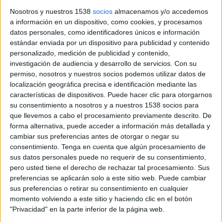
entre Tamariu i Cala Pedrosa per
Nosotros y nuestros 1538
socios
almacenamos y/o accedemos
568.000 euros
a información en un dispositivo, como cookies, y procesamos
datos personales, como identificadores únicos e información
L’Ajuntament de Palafrugell (Baix Empordà) ha posat en
estándar enviada por un dispositivo para publicidad y contenido
marxa les obres d’adequació del camí de ronda que uneix
personalizado, medición de publicidad y contenido,
Tamariu amb Cala Pedrosa, amb l’objectiu de millorar ...
investigación de audiencia y desarrollo de servicios.
Con su
permiso, nosotros y nuestros socios podemos utilizar datos de
localización geográfica precisa e identificación mediante las
características de dispositivos. Puede hacer clic para otorgarnos
su consentimiento a nosotros y a nuestros 1538 socios para
que llevemos a cabo el procesamiento previamente descrito. De
forma alternativa, puede acceder a información más detallada y
Notícia
cambiar sus preferencias antes de otorgar o negar su
consentimiento.
Tenga en cuenta que algún procesamiento de
sus datos personales puede no requerir de su consentimiento,
pero usted tiene el derecho de rechazar tal procesamiento. Sus
preferencias se aplicarán solo a este sitio web. Puede cambiar
sus preferencias o retirar su consentimiento en cualquier
Girona repara una torre medieval que
momento volviendo a este sitio y haciendo clic en el botón
forma part de la muralla de la Força
"Privacidad" en la parte inferior de la página web.