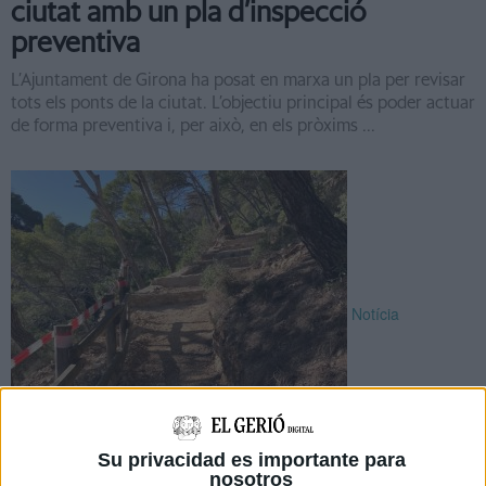
ciutat amb un pla d’inspecció
preventiva
L’Ajuntament de Girona ha posat en marxa un pla per revisar
tots els ponts de la ciutat. L’objectiu principal és poder actuar
de forma preventiva i, per això, en els pròxims ...
Notícia
Su privacidad es importante para
Palafrugell adequa el camí de ronda
nosotros