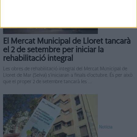
Notícia
El Mercat Municipal de Lloret tancarà
el 2 de setembre per iniciar la
rehabilitació integral
Les obres de rehabilitació integral del Mercat Municipal de
Lloret de Mar (Selva) s'iniciaran a finals d'octubre. És per això
que el proper 2 de setembre tancarà les ...
Notícia