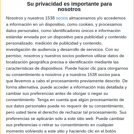
Su privacidad es importante para
Per tal de poder realitzar aquestes tasques la
nosotros
Brigada Municipal ha instal·lat una bastida de
Nosotros y nuestros 1538
socios
almacenamos y/o accedemos
grans dimensions que permet als operaris
a información en un dispositivo, como cookies, y procesamos
datos personales, como identificadores únicos e información
accedir amb comoditat a qualsevol punt del
estándar enviada por un dispositivo para publicidad y contenido
mur que s’està arranjant. Aquestes feines de
personalizado, medición de publicidad y contenido,
manteniment i millora es preveu que finalitzin
investigación de audiencia y desarrollo de servicios.
Con su
permiso, nosotros y nuestros socios podemos utilizar datos de
en un període màxim de quinze dies.
localización geográfica precisa e identificación mediante las
características de dispositivos. Puede hacer clic para otorgarnos
Aquesta actuació forma part del programa de
su consentimiento a nosotros y a nuestros 1538 socios para
que llevemos a cabo el procesamiento previamente descrito. De
millores que l’Ajuntament de Palamós i,
forma alternativa, puede acceder a información más detallada y
mitjançant la Brigada Municipal, realitza
cambiar sus preferencias antes de otorgar o negar su
durant l’any en diverses zones del municipi,
consentimiento.
Tenga en cuenta que algún procesamiento de
sus datos personales puede no requerir de su consentimiento,
rehabilitant i arranjant places i espais públics
pero usted tiene el derecho de rechazar tal procesamiento. Sus
de la vila.
preferencias se aplicarán solo a este sitio web. Puede cambiar
sus preferencias o retirar su consentimiento en cualquier
Un indret amb història
momento volviendo a este sitio y haciendo clic en el botón