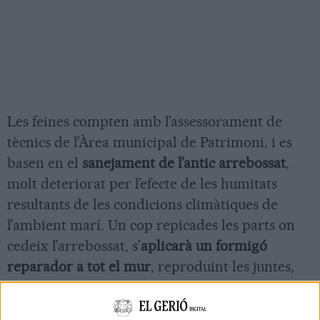
Les feines compten amb l’assessorament de
tècnics de l’Àrea municipal de Patrimoni, i es
basen en el
sanejament de l’antic arrebossat
,
molt deteriorat per l’efecte de les humitats
resultants de les condicions climàtiques de
l’ambient marí. Un cop repicades les parts on
cedeix l’arrebossat, s’
aplicarà un formigó
reparador a tot el mur
, reproduint les juntes,
forma i acabat original, i finalment es
pintarà
tota la superfície de paret
.