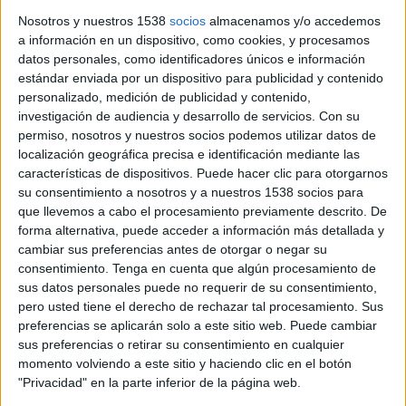
Marxa contra el Càncer, una cursa solidària organitzada per
Nosotros y nuestros 1538
socios
almacenamos y/o accedemos
l’Associació Contra el Càncer Girona ...
a información en un dispositivo, como cookies, y procesamos
datos personales, como identificadores únicos e información
estándar enviada por un dispositivo para publicidad y contenido
personalizado, medición de publicidad y contenido,
investigación de audiencia y desarrollo de servicios.
Con su
permiso, nosotros y nuestros socios podemos utilizar datos de
localización geográfica precisa e identificación mediante las
características de dispositivos. Puede hacer clic para otorgarnos
Notícia
su consentimiento a nosotros y a nuestros 1538 socios para
que llevemos a cabo el procesamiento previamente descrito. De
forma alternativa, puede acceder a información más detallada y
cambiar sus preferencias antes de otorgar o negar su
consentimiento.
Tenga en cuenta que algún procesamiento de
sus datos personales puede no requerir de su consentimiento,
Tretze municipis gironins acolliran la
pero usted tiene el derecho de rechazar tal procesamiento. Sus
12a edició de la Run4Cancer
preferencias se aplicarán solo a este sitio web. Puede cambiar
sus preferencias o retirar su consentimiento en cualquier
Un total de tretze poblacions gironines seran seu de la 12a
momento volviendo a este sitio y haciendo clic en el botón
edició de la Run4Cancer, la cursa solidària que organitza la
"Privacidad" en la parte inferior de la página web.
Fundació Oncolliga Girona amb motiu del Dia Mundial contra