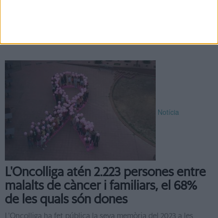
Dos empordanesos aficionats a córrer per muntanya
resseguiran el perímetre del Baix Empordà per recaptar
diners per la lluita contra la leucèmia. Els fons aniran
íntegrament ...
Notícia
L'Oncolliga atén 2.223 persones entre
malalts de càncer i familiars, el 68%
de les quals són dones
L'Oncolliga ha fet pública la seva memòria del 2023 a les