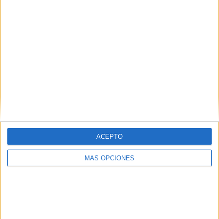
L'onzena Tradeinn Cursa Contra el
Càncer de Girona estrena cursa de 10
km
La Tradeinn Cursa Girona en Marxa Contra el Càncer celebra
enguany l’onzena edició i es consolida com una cita essencial
per recaptar fons i sensibilitzar sobre la lluita contra la ...
ACEPTO
MÁS OPCIONES
Notícia