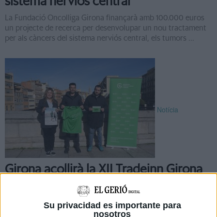
sistema nerviós central
La Fundació Oncolliga Girona finançarà amb 100.000 euros
un projecte de recerca per desenvolupar un nou tractament
per als càncers del sistema nerviós central, els tumors ...
Notícia
Girona acollirà la XII Tradeinn Girona
en Marxa contra el Càncer l'1 de
febrer
Su privacidad es importante para
Girona acollirà el proper 1 de febrer la XII Tradeinn Girona en
nosotros