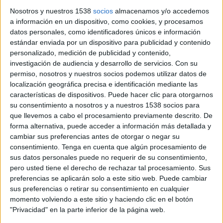
d'euros
(MEUR).
Nosotros y nuestros 1538
socios
almacenamos y/o accedemos
Serà la desena edició d'una trail per equips que
a información en un dispositivo, como cookies, y procesamos
datos personales, como identificadores únicos e información
va ser pionera en aquest format i que s'ha
estándar enviada por un dispositivo para publicidad y contenido
consolidat com un dels esdeveniments
personalizado, medición de publicidad y contenido,
esportius i solidaris més esperats del calendari.
investigación de audiencia y desarrollo de servicios.
Con su
permiso, nosotros y nuestros socios podemos utilizar datos de
El repte consisteix a fer 100 km per etapes, en
localización geográfica precisa e identificación mediante las
equips d'entre sis i vuit membres que poden
características de dispositivos. Puede hacer clic para otorgarnos
su consentimiento a nosotros y a nuestros 1538 socios para
anar fent relleus entre ells, si bé sempre n'hi ha
que llevemos a cabo el procesamiento previamente descrito. De
d'haver quatre en moviment.
forma alternativa, puede acceder a información más detallada y
cambiar sus preferencias antes de otorgar o negar su
Per inscriure's, els equips han de fer un
donatiu
consentimiento.
Tenga en cuenta que algún procesamiento de
sus datos personales puede no requerir de su consentimiento,
mínim de 1.000 euros
a la Fundació Oncolliga
pero usted tiene el derecho de rechazar tal procesamiento. Sus
Girona, que destina aquests recursos a millorar
preferencias se aplicarán solo a este sitio web. Puede cambiar
el benestar i la qualitat de vida dels malalts de
sus preferencias o retirar su consentimiento en cualquier
momento volviendo a este sitio y haciendo clic en el botón
càncer i a finançar projectes de recerca sobre la
"Privacidad" en la parte inferior de la página web.
malaltia.