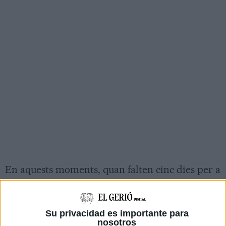
En aquests moments, quan falten cinc dies per a
la cursa,
ja hi ha recaptats prop de 370.000
euros
, que faran pujar el comptador total
d'aquestes
deu edicions a més de 2 milions
Su privacidad es importante para
nosotros