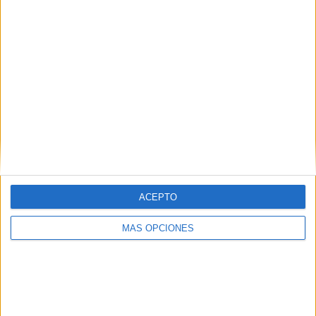
Mas Pòlit llança un vi exclusiu per
commemorar els 450 anys de la finca
El Celler Mas Pòlit ha presentat un nou vi, el Mas Pòlit 450,
amb el qual commemora els 450 anys de la compra de la seva
finca a Vilamaniscle (Alt Empordà). Aquesta edició especial, ...
ACEPTO
MÁS OPCIONES
Notícia