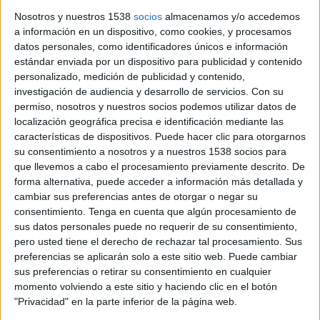
Nosotros y nuestros 1538
socios
almacenamos y/o accedemos
El Festival Terrer Empordà tornarà aquest 2026 amb una
a información en un dispositivo, como cookies, y procesamos
segona edició que reforça la seva aposta per unir música,
datos personales, como identificadores únicos e información
patrimoni, arquitectura, pensament i cultura del vi en ...
estándar enviada por un dispositivo para publicidad y contenido
personalizado, medición de publicidad y contenido,
investigación de audiencia y desarrollo de servicios.
Con su
permiso, nosotros y nuestros socios podemos utilizar datos de
localización geográfica precisa e identificación mediante las
características de dispositivos. Puede hacer clic para otorgarnos
su consentimiento a nosotros y a nuestros 1538 socios para
Notícia
que llevemos a cabo el procesamiento previamente descrito. De
forma alternativa, puede acceder a información más detallada y
cambiar sus preferencias antes de otorgar o negar su
consentimiento.
Tenga en cuenta que algún procesamiento de
sus datos personales puede no requerir de su consentimiento,
El 13è Vívid tanca amb xifres més
pero usted tiene el derecho de rechazar tal procesamiento. Sus
preferencias se aplicarán solo a este sitio web. Puede cambiar
baixes d’ocupació i participació
sus preferencias o retirar su consentimiento en cualquier
respecte l’any passat
momento volviendo a este sitio y haciendo clic en el botón
"Privacidad" en la parte inferior de la página web.
El Vívid, el mes de l’enoturisme a la Costa Brava, ha tancat la