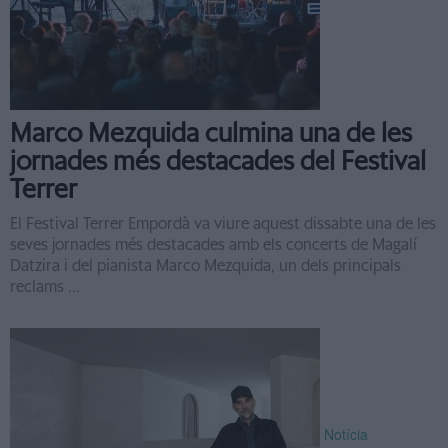
Marco Mezquida culmina una de les
jornades més destacades del Festival
Terrer
El Festival Terrer Empordà va viure aquest dissabte una de les
seves jornades més destacades amb els concerts de Magalí
Datzira i del pianista Marco Mezquida, un dels principals
reclams ...
Notícia