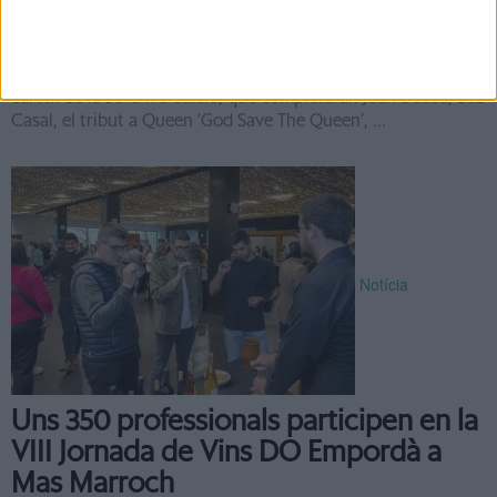
Queen, Maria Hein i Anaïs Vila, nous
confirmats del Sons del Món
El festival Sons del Món de Roses (Alt Empordà) ha tancat el
cartell de la seva 17a edició, que completaran Joan Dausà, Luz
Casal, el tribut a Queen ‘God Save The Queen’, ...
Notícia
Uns 350 professionals participen en la
VIII Jornada de Vins DO Empordà a
Mas Marroch