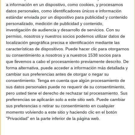
laborals
vinculades al
turisme
. No obstant això,
a información en un dispositivo, como cookies, y procesamos
el treball destaca que les tres cooperatives
datos personales, como identificadores únicos e información
estándar enviada por un dispositivo para publicidad y contenido
restants tenen
continuïtat garantida
gràcies a la
personalizado, medición de publicidad y contenido,
feina feta en
comercialització
,
investigación de audiencia y desarrollo de servicios.
Con su
professionalització
i l’adopció de
noves eines de
permiso, nosotros y nuestros socios podemos utilizar datos de
localización geográfica precisa e identificación mediante las
gestió empresarial
.
características de dispositivos. Puede hacer clic para otorgarnos
su consentimiento a nosotros y a nuestros 1538 socios para
L’estudi, titulat
El cooperativisme del vi a
que llevemos a cabo el procesamiento previamente descrito. De
l’Empordà
, ha estat guardonat amb la
beca
forma alternativa, puede acceder a información más detallada y
Eduard Puig Vayreda
, impulsada pel
Consell
cambiar sus preferencias antes de otorgar o negar su
consentimiento.
Tenga en cuenta que algún procesamiento de
Regulador de la DO Empordà
. La investigació
sus datos personales puede no requerir de su consentimiento,
aprofundeix en
l’origen històric
de les
pero usted tiene el derecho de rechazar tal procesamiento. Sus
preferencias se aplicarán solo a este sitio web. Puede cambiar
cooperatives,
el seu patrimoni
,
l’arquitectura
sus preferencias o retirar su consentimiento en cualquier
dels cellers
,
el rol de la dona
, i els
reptes de
momento volviendo a este sitio y haciendo clic en el botón
futur
, com
l’exportació
i
la presència al canal de
"Privacidad" en la parte inferior de la página web.
restauració i distribució
.