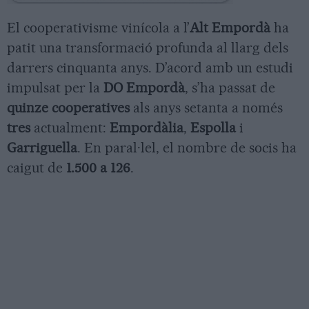
El cooperativisme vinícola a l’
Alt Empordà
ha
patit una transformació profunda al llarg dels
darrers cinquanta anys. D’acord amb un estudi
impulsat per la
DO Empordà
, s’ha passat de
quinze cooperatives
als anys setanta a només
tres
actualment:
Empordàlia
,
Espolla
i
Garriguella
. En paral·lel, el nombre de socis ha
caigut de
1.500 a 126
.