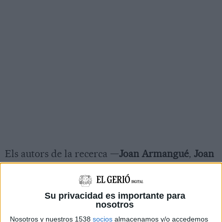
Els autors de la recerca —
Joan Armangué
,
Joan
Falgueras
,
Josep Playà
,
Rosa Maria Morer
i
Albert Testart
— atribueixen la davallada a
Su privacidad es importante para
diversos factors:
fusions i concentracions
,
nosotros
manca de relleu generacional
i
noves sortides
Nosotros y nuestros 1538
socios
almacenamos y/o accedemos