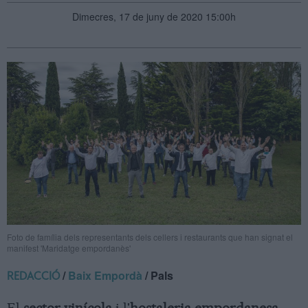
Dimecres, 17 de juny de 2020 15:00h
Foto de família dels representants dels cellers i restaurants que han signat el
manifest 'Maridatge empordanès'
/
Baix Empordà
/ Pals
REDACCIÓ