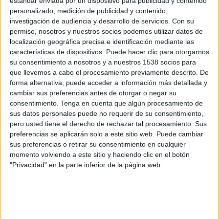
estándar enviada por un dispositivo para publicidad y contenido
"reconegut com a destinació́ de confiança, en
personalizado, medición de publicidad y contenido,
investigación de audiencia y desarrollo de servicios.
Con su
termes turístics i gastronòmics".
permiso, nosotros y nuestros socios podemos utilizar datos de
localización geográfica precisa e identificación mediante las
Prescriptors de proximitat
características de dispositivos. Puede hacer clic para otorgarnos
su consentimiento a nosotros y a nuestros 1538 socios para
Així mateix, cellers i restaurants reforcen el
que llevemos a cabo el procesamiento previamente descrito. De
compromís amb els productes de proximitat
forma alternativa, puede acceder a información más detallada y
cambiar sus preferencias antes de otorgar o negar su
per tal de ser-ne els seus "principals
consentimiento.
Tenga en cuenta que algún procesamiento de
prescriptors". "La relació entre aquests dos
sus datos personales puede no requerir de su consentimiento,
sectors és ancestral, i ha estat a l'
Empordà
, on
pero usted tiene el derecho de rechazar tal procesamiento. Sus
preferencias se aplicarán solo a este sitio web. Puede cambiar
els productes de la contrada han esdevingut
sus preferencias o retirar su consentimiento en cualquier
identitaris a ulls dels visitants", recull el
momento volviendo a este sitio y haciendo clic en el botón
"Privacidad" en la parte inferior de la página web.
manifest. I hi afegeix: "Ho són les gambes i les
garoines, l'arròs i la ceba, les cireres i les
pomes, els olis i els vins".