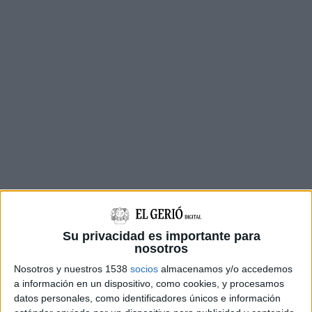
Amb aquest escrit, els restaurants i cellers volen
adreçar-se als mercats per subratllar que
Su privacidad es importante para
"durant la represa de l'activitat la salut serà̀
nosotros
l'objectiu essencial". I que les bones pràctiques i
Nosotros y nuestros 1538
socios
almacenamos y/o accedemos
a información en un dispositivo, como cookies, y procesamos
els protocols de seguretat es convertiran en
datos personales, como identificadores únicos e información
"imprescindibles" perquè el territori sigui