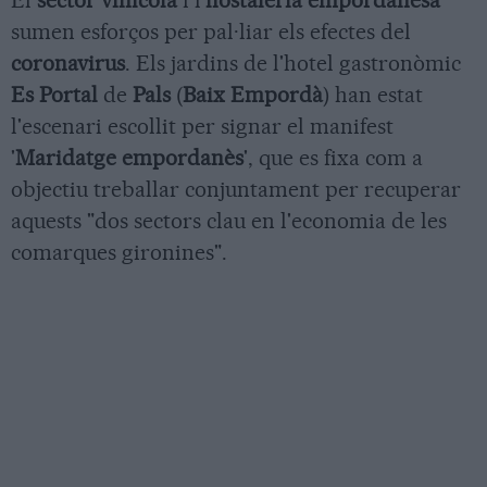
El
sector vinícola
i l'
hostaleria empordanesa
sumen esforços per pal·liar els efectes del
coronavirus
. Els jardins de l'hotel gastronòmic
Es Portal
de
Pals
(
Baix Empordà
) han estat
l'escenari escollit per signar el manifest
'
Maridatge empordanès
', que es fixa com a
objectiu treballar conjuntament per recuperar
aquests "dos sectors clau en l'economia de les
comarques gironines".