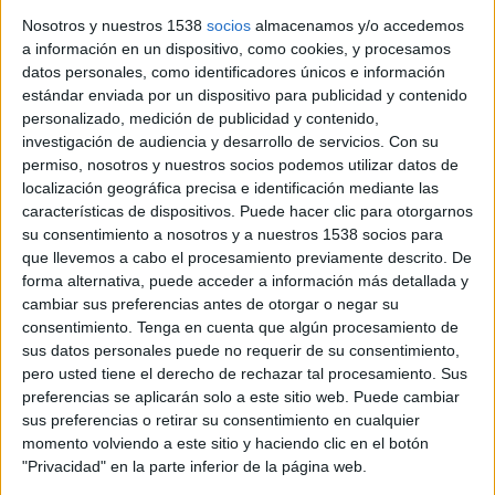
envasos, resta i tèxtil sanitari a quatre dies per setmana al
Nosotros y nuestros 1538
socios
almacenamos y/o accedemos
Barri Vell i al Mercadal. A més, els dilluns, els dimecres ...
a información en un dispositivo, como cookies, y procesamos
datos personales, como identificadores únicos e información
estándar enviada por un dispositivo para publicidad y contenido
personalizado, medición de publicidad y contenido,
investigación de audiencia y desarrollo de servicios.
Con su
permiso, nosotros y nuestros socios podemos utilizar datos de
localización geográfica precisa e identificación mediante las
Notícia
características de dispositivos. Puede hacer clic para otorgarnos
su consentimiento a nosotros y a nuestros 1538 socios para
que llevemos a cabo el procesamiento previamente descrito. De
forma alternativa, puede acceder a información más detallada y
cambiar sus preferencias antes de otorgar o negar su
consentimiento.
Tenga en cuenta que algún procesamiento de
Les càmeres d'accés al Barri Vell de
sus datos personales puede no requerir de su consentimiento,
Banyoles detecten 200 infraccions en
pero usted tiene el derecho de rechazar tal procesamiento. Sus
preferencias se aplicarán solo a este sitio web. Puede cambiar
tres mesos
sus preferencias o retirar su consentimiento en cualquier
L’Ajuntament de Banyoles ha detectat que durant els mesos
momento volviendo a este sitio y haciendo clic en el botón
de juliol a setembre hi ha hagut un nombre important
"Privacidad" en la parte inferior de la página web.
d’entrades irregulars de vehicles al Barri Vell de la ciutat.