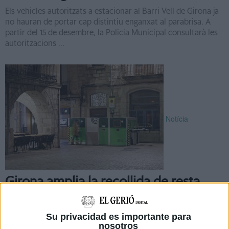
Els vehicles autoritzats a estacionar al Barri Vell de Girona ja
no hauran de portar cap distintiu enganxat al parabrisa. A
partir del 15 de desembre, la Policia Municipal consultarà les
autoritzacions ...
Notícia
Girona amplia la recollida de resta,
envasos i orgànica a quatre dies per
setmana al Barri Vell i el Mercadal
Su privacidad es importante para
nosotros
L’Ajuntament de Girona amplia la recollida d’orgànica,