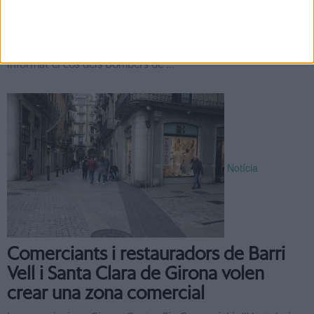
Fins a cinc persones van resultar ferides de diversa gravetat
en un incendi que es va declarar ahir al vespre en un
habitatge situat en ple Barri Vell de Girona segons ha
informat el cos dels Bombers de ...
Notícia
Comerciants i restauradors de Barri
Vell i Santa Clara de Girona volen
crear una zona comercial