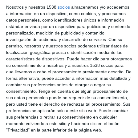
cultural de tardor amb 32 activitats
Nosotros y nuestros 1538
socios
almacenamos y/o accedemos
a información en un dispositivo, como cookies, y procesamos
Oriol Marès & Talal Fayad Quartet, Gola amb Oriol Pla, Iaia de
datos personales, como identificadores únicos e información
Mambo Project, Cor de Teatre o Quimi Portet són alguns dels
estándar enviada por un dispositivo para publicidad y contenido
noms destacats de la nova programació de tardor de Cultura
personalizado, medición de publicidad y contenido,
...
investigación de audiencia y desarrollo de servicios.
Con su
permiso, nosotros y nuestros socios podemos utilizar datos de
localización geográfica precisa e identificación mediante las
características de dispositivos. Puede hacer clic para otorgarnos
su consentimiento a nosotros y a nuestros 1538 socios para
que llevemos a cabo el procesamiento previamente descrito. De
forma alternativa, puede acceder a información más detallada y
Notícia
cambiar sus preferencias antes de otorgar o negar su
consentimiento.
Tenga en cuenta que algún procesamiento de
sus datos personales puede no requerir de su consentimiento,
pero usted tiene el derecho de rechazar tal procesamiento. Sus
preferencias se aplicarán solo a este sitio web. Puede cambiar
Banyoles presenta un estiu amb un
sus preferencias o retirar su consentimiento en cualquier
momento volviendo a este sitio y haciendo clic en el botón
centenar de propostes culturals per a
"Privacidad" en la parte inferior de la página web.
tots els públics