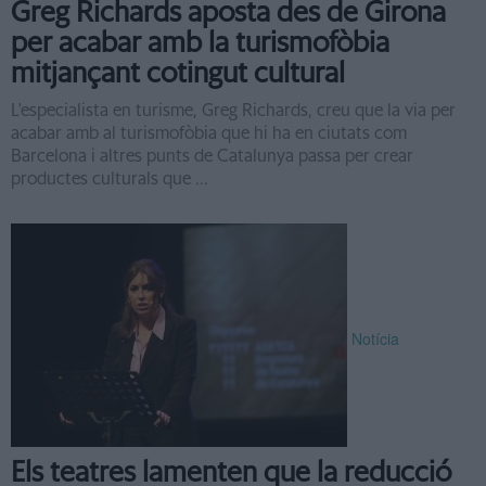
Greg Richards aposta des de Girona
per acabar amb la turismofòbia
mitjançant cotingut cultural
L'especialista en turisme, Greg Richards, creu que la via per
acabar amb al turismofòbia que hi ha en ciutats com
Barcelona i altres punts de Catalunya passa per crear
productes culturals que ...
Notícia
Els teatres lamenten que la reducció