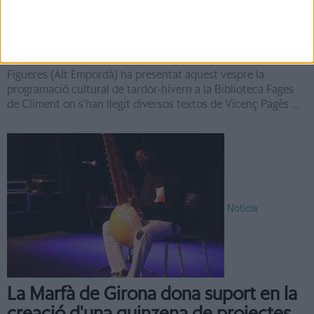
Vilarasau, protagonistes de la
programació de tardor de Figueres
Cultura
Figueres (Alt Empordà) ha presentat aquest vespre la
programació cultural de tardor-hivern a la Biblioteca Fages
de Climent on s'han llegit diversos textos de Vicenç Pagès ...
Notícia
La Marfà de Girona dona suport en la