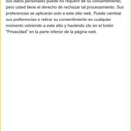
sus datos personales puede no requerir de su consentimiento,
pero usted tiene el derecho de rechazar tal procesamiento. Sus
preferencias se aplicarán solo a este sitio web. Puede cambiar
sus preferencias o retirar su consentimiento en cualquier
momento volviendo a este sitio y haciendo clic en el botón
"Privacidad" en la parte inferior de la página web.
NOTÍCIES MÉS LLEGIDES
Mor ofegat un home després de
llançar-se a nedar des d’una
embarcació a l’Estartit
DARRERES NOTÍCIES
Mor ofegat un home després de
llançar-se a nedar des d’una
embarcació a l’Estartit
Girona gairebé dobla la recaptació de