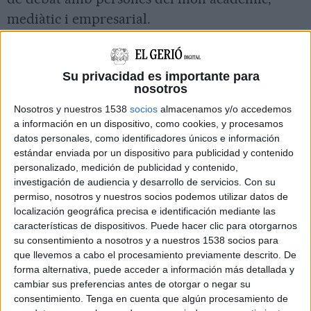
mediàtic i empresarial.
L'objectiu final és posicionar Girona com a
Su privacidad es importante para
ciutat del teatre a nivell internacional i
nosotros
reflexionar sobre les noves estratègies culturals.
Nosotros y nuestros 1538
socios
almacenamos y/o accedemos
a información en un dispositivo, como cookies, y procesamos
Imprimir
Envia
PDF
datos personales, como identificadores únicos e información
a
estándar enviada por un dispositivo para publicidad y contenido
un
personalizado, medición de publicidad y contenido,
amic
investigación de audiencia y desarrollo de servicios.
Con su
permiso, nosotros y nuestros socios podemos utilizar datos de
localización geográfica precisa e identificación mediante las
características de dispositivos. Puede hacer clic para otorgarnos
su consentimiento a nosotros y a nuestros 1538 socios para
que llevemos a cabo el procesamiento previamente descrito. De
forma alternativa, puede acceder a información más detallada y
cambiar sus preferencias antes de otorgar o negar su
consentimiento.
Tenga en cuenta que algún procesamiento de