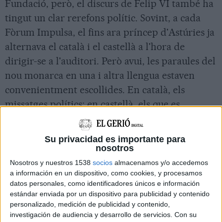
Fundació, però, el discurs de Felip VI també ha
tingut un clar rerefons polític. Sovint, a cada
Fòrum Impulsa, el fins ara príncep d'Astúries ja
alternava el català i el castellà a l'hora de
dirigir-se a l'auditori. Però avui, les paraules del
nou monarca en una i altra llengua estaven
convenientment escollides. En català, els
missatges polítics; en castellà, els que es
referien als guardons i a la FPdGi.
Su privacidad es importante para
Felip VI ha arrencat el seu discurs recordant
nosotros
que, durant els darrers anys, els nous
Nosotros y nuestros 1538
socios
almacenamos y/o accedemos
a información en un dispositivo, como cookies, y procesamos
monarques han fet "visites freqüents" a
datos personales, como identificadores únicos e información
Catalunya. Uns viatges, ha assegurat el
estándar enviada por un dispositivo para publicidad y contenido
monarca, que els han permès "conèixer i
personalizado, medición de publicidad y contenido,
investigación de audiencia y desarrollo de servicios.
Con su
comprendre millor" tant la seva realitat com "el