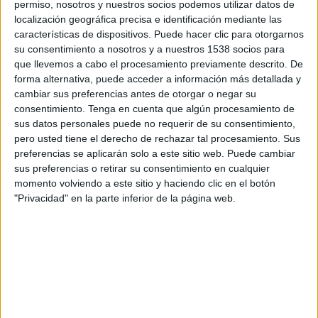
permiso, nosotros y nuestros socios podemos utilizar datos de
sentir i el pensar" dels catalans.
localización geográfica precisa e identificación mediante las
características de dispositivos. Puede hacer clic para otorgarnos
su consentimiento a nosotros y a nuestros 1538 socios para
El rei espanyol ha desgranat aleshores tots
que llevemos a cabo el procesamiento previamente descrito. De
aquells trets que han forjat "el segell distintiu"
forma alternativa, puede acceder a información más detallada y
cambiar sus preferencias antes de otorgar o negar su
dels catalans. N'ha destacat l'amor a la terra "i
consentimiento.
Tenga en cuenta que algún procesamiento de
en especial a la llengua i la cultura", la capacitat
sus datos personales puede no requerir de su consentimiento,
emprenedora, la mirada cap a l'exterior o
pero usted tiene el derecho de rechazar tal procesamiento. Sus
preferencias se aplicarán solo a este sitio web. Puede cambiar
"l'esperit reflexiu i crític".
sus preferencias o retirar su consentimiento en cualquier
momento volviendo a este sitio y haciendo clic en el botón
"Privacidad" en la parte inferior de la página web.
Felip VI ha assegurat que, per aquestes
qualitats, els catalans han sigut "respectats,
admirats i estimats". I ha llavors quan el rei
espanyol ha defensat de nou que, en un Estat
plural, tothom hi cap, perquè precisament el
caràcter català "ha contribuït al progrés general