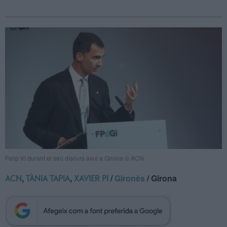
Felip VI durant el seu discurs avui a Girona © ACN
,
,
/
Gironès
/ Girona
ACN
TÀNIA TAPIA
XAVIER PI