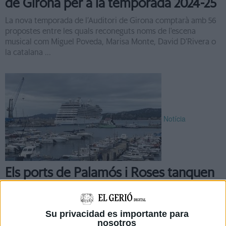
de Girona per a la temporada 2024-25
La nova temporada de l’Auditori de Girona comptarà amb 56
propostes entre les quals reconeguts noms de l'escena
musical com Miguel Poveda, Marisa Monte, David D’Rivera o
la catalana ...
Notícia
Els ports de Palamós i Roses tanquen
la temporada 2023 de creuers amb
52.300 passatgers
Su privacidad es importante para
Els ports de Palamós (Baix Empordà) i Roses (Alt Empordà)
nosotros