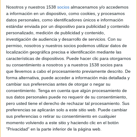
han tancat la temporada de creuers a la Costa Brava amb
Nosotros y nuestros 1538
socios
almacenamos y/o accedemos
52.300 passatgers, un 4,6% més que l'any passat, i 53 escales,
a información en un dispositivo, como cookies, y procesamos
...
datos personales, como identificadores únicos e información
estándar enviada por un dispositivo para publicidad y contenido
personalizado, medición de publicidad y contenido,
investigación de audiencia y desarrollo de servicios.
Con su
permiso, nosotros y nuestros socios podemos utilizar datos de
localización geográfica precisa e identificación mediante las
características de dispositivos. Puede hacer clic para otorgarnos
Notícia
su consentimiento a nosotros y a nuestros 1538 socios para
que llevemos a cabo el procesamiento previamente descrito. De
forma alternativa, puede acceder a información más detallada y
cambiar sus preferencias antes de otorgar o negar su
consentimiento.
Tenga en cuenta que algún procesamiento de
Vallter 2000 inicia la temporada
sus datos personales puede no requerir de su consentimiento,
pero usted tiene el derecho de rechazar tal procesamiento. Sus
d'estiu el 15 de juliol
preferencias se aplicarán solo a este sitio web. Puede cambiar
sus preferencias o retirar su consentimiento en cualquier
L'estació de Boí Taüll, a l'Alta Ribagorça, i la de Vallter 2000,
momento volviendo a este sitio y haciendo clic en el botón
al Ripollès, posen en marxa les activitats d'estiu aquest 15 de
"Privacidad" en la parte inferior de la página web.
juliol i s'afegeixen a ...