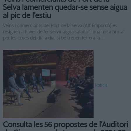
Selva lamenten quedar-se sense aigua
al pic de l'estiu
Veïns i comerciants del Port de la Selva (Alt Empordà) es
resignen a haver de fer servir aigua salada "i una mica bruta"
per les coses del dia a dia, si bé treuen ferro a la ...
Notícia
Consulta les 56 propostes de l'Auditori