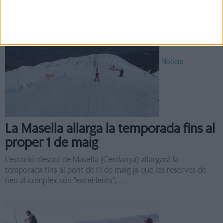
Notícia
La Masella allarga la temporada fins al
proper 1 de maig
L'estació d'esquí de Masella (Cerdanya) allargarà la
temporada fins al pont de l'1 de maig ja que les reserves de
neu al complex són "excel·lents", ...