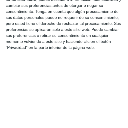
cambiar sus preferencias antes de otorgar o negar su
consentimiento.
Tenga en cuenta que algún procesamiento de
sus datos personales puede no requerir de su consentimiento,
pero usted tiene el derecho de rechazar tal procesamiento. Sus
preferencias se aplicarán solo a este sitio web. Puede cambiar
sus preferencias o retirar su consentimiento en cualquier
momento volviendo a este sitio y haciendo clic en el botón
"Privacidad" en la parte inferior de la página web.
NOTÍCIES MÉS LLEGIDES
L'alcalde de Figueres critica l’oferta de
l’Hotel Travé per acollir immigrants
arribats a Ceuta
Les tempestes deixen Santa Coloma
de Farners sense llum i danys per
pedra a la Garrotxa