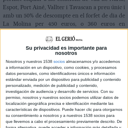
Espot, Port Ainé, Vallter i Tavascan a preu únic i
amb un 50% de descompte en el forfet de dia de
La Molina per 450 euros, o 360 euros en
promoció de compra abans del 9 de desembre.
Su privacidad es importante para
Pel que fa l'estació de Baqueira Beret també ha
nosotros
anunciat l'inici de temporada per a aquest
Nosotros y nuestros 1538
socios
almacenamos y/o accedemos
dissabte.
a información en un dispositivo, como cookies, y procesamos
datos personales, como identificadores únicos e información
Imprimir
Envia
PDF
estándar enviada por un dispositivo para publicidad y contenido
a
personalizado, medición de publicidad y contenido,
un
investigación de audiencia y desarrollo de servicios.
Con su
amic
permiso, nosotros y nuestros socios podemos utilizar datos de
localización geográfica precisa e identificación mediante las
características de dispositivos. Puede hacer clic para otorgarnos
su consentimiento a nosotros y a nuestros 1538 socios para
que llevemos a cabo el procesamiento previamente descrito. De
forma alternativa, puede acceder a información más detallada y