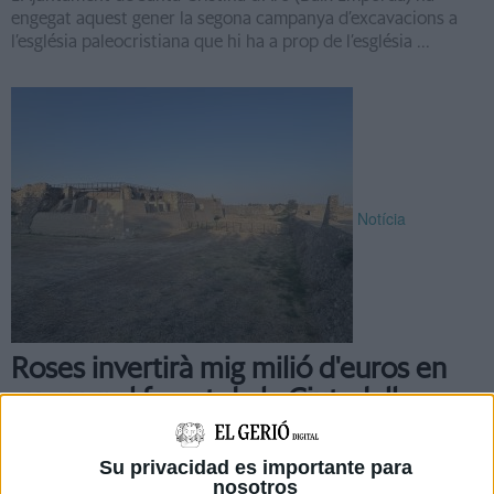
engegat aquest gener la segona campanya d’excavacions a
l’església paleocristiana que hi ha a prop de l’església ...
Notícia
Roses invertirà mig milió d'euros en
excavar el fossat de la Ciutadella
La Junta de Govern Local a l'Ajuntament de Roses (Alt
Empordà) ha aprovat definitivament el projecte de buidatge
Su privacidad es importante para
de terres dels fossats situats a l’entorn de la Porta de Terra de
nosotros