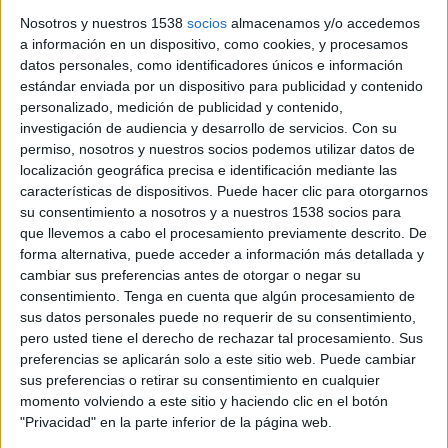
...
Nosotros y nuestros 1538
socios
almacenamos y/o accedemos
a información en un dispositivo, como cookies, y procesamos
datos personales, como identificadores únicos e información
estándar enviada por un dispositivo para publicidad y contenido
personalizado, medición de publicidad y contenido,
investigación de audiencia y desarrollo de servicios.
Con su
permiso, nosotros y nuestros socios podemos utilizar datos de
Notícia
localización geográfica precisa e identificación mediante las
características de dispositivos. Puede hacer clic para otorgarnos
su consentimiento a nosotros y a nuestros 1538 socios para
que llevemos a cabo el procesamiento previamente descrito. De
forma alternativa, puede acceder a información más detallada y
cambiar sus preferencias antes de otorgar o negar su
Nova campanya arqueològica a La
consentimiento.
Tenga en cuenta que algún procesamiento de
Draga de Banyoles per aprofundir en
sus datos personales puede no requerir de su consentimiento,
les primeres comunitats pageses
pero usted tiene el derecho de rechazar tal procesamiento. Sus
preferencias se aplicarán solo a este sitio web. Puede cambiar
Una nova campanya d’excavacions arqueològiques al
sus preferencias o retirar su consentimiento en cualquier
jaciment neolític de La Draga, a Banyoles, va començar el 2
momento volviendo a este sitio y haciendo clic en el botón
de juny i s’allargarà fins a l’11 de juliol. ...
"Privacidad" en la parte inferior de la página web.