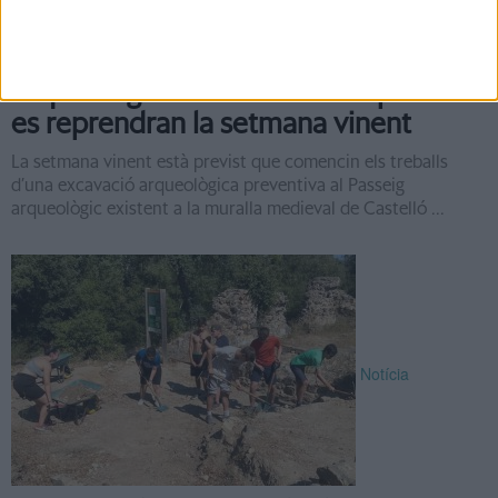
Les excavacions al Passeig
Arqueològic de Castelló d'Empúries
es reprendran la setmana vinent
La setmana vinent està previst que comencin els treballs
d’una excavació arqueològica preventiva al Passeig
arqueològic existent a la muralla medieval de Castelló ...
Notícia