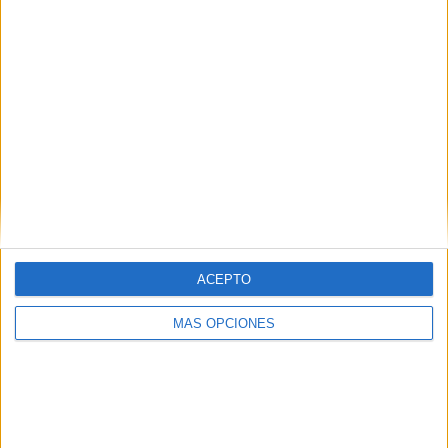
d'excavacions a la Draga a la zona
més septentrional
Una nova campanya d’excavacions arqueològiques al
jaciment neolític de La Draga de Banyoles (Pla de l'Estany)
van començar dilluns passat. Aquesta finalitzarà el pròxim ...
Notícia
ACEPTO
MÁS OPCIONES
El projecte d'un parc eòlic posa en
risc un jaciment medieval mai excavat
a la Jonquera