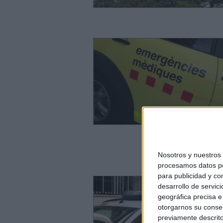
Nosotros y nuestro
procesamos datos per
para publicidad y co
desarrollo de servici
geográfica precisa e 
otorgarnos su conse
previamente descrito