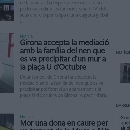
de la marca LG després de veure com no
poden accedir a les funcions ‘smart TV’ dels
seus aparells per culpa d’una caiguda global
...
Notícia
Girona accepta la mediació
amb la família del nen que
NOTÍCI
es va precipitar d'un mur a
la plaça U d'Octubre
L'Ajuntament de Girona ha acceptat la
mediació amb la família del nen que es va
precipitar pel forat d'un aparcament a la
plaça U d'Octubre de Girona. A partir d'ara,
...
DARRER
Notícia
Giro
Mor una dona en caure per
la re
als p