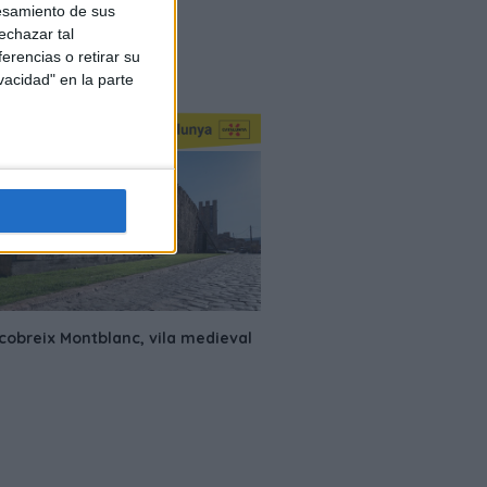
esamiento de sus
echazar tal
erencias o retirar su
vacidad" en la parte