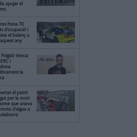
ia apujar el
rrec
res frena 70
ts d’ocupació i
ixa el balanç a
 aquest any
Puigtió trenca
ERC i
ndona
itivament la
ica
ibertat el patró
gut per la mort
'home que anava
moto d’aigua a
riabrava