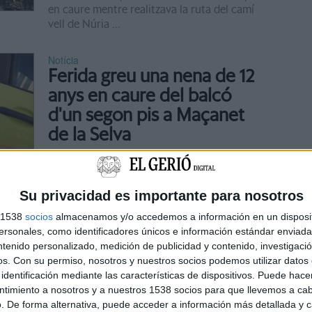
en caure mentre realitzava la ruta del camí
vell de Núria ...
Notícia
Ferida greu una nena de 12
anys en caure del balcó
d'un segon pis a Maçanet
de la Selva
ACTUALITZAT 14:28h | Una nena de 12 anys
ha resultat ferida greu aquest dimecres en
caure del balcó d'un segon pis a Maçanet de
Su privacidad es importante para nosotros
la Selva, segons ha avançat la periodista
s 1538
socios
almacenamos y/o accedemos a información en un disposit
Andrea ...
sonales, como identificadores únicos e información estándar enviada 
ntenido personalizado, medición de publicidad y contenido, investigaci
Notícia
os.
Con su permiso, nosotros y nuestros socios podemos utilizar datos 
Un suposat maltractador
identificación mediante las características de dispositivos. Puede hacer
cau d'un edifici mentre
ntimiento a nosotros y a nuestros 1538 socios para que llevemos a ca
. De forma alternativa, puede acceder a información más detallada y 
fugia de la policia a Girona