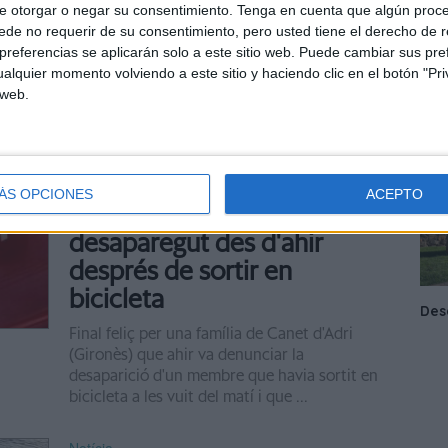
e otorgar o negar su consentimiento.
Tenga en cuenta que algún proc
Els Mossos d'Esquadra han detingut per
de no requerir de su consentimiento, pero usted tiene el derecho de r
violència masclista un home a Girona que ha
referencias se aplicarán solo a este sitio web. Puede cambiar sus pref
resultat ferit quan ha caigut daltabaix d'un
alquier momento volviendo a este sitio y haciendo clic en el botón "Pri
edifici intentant fugir de la policia. Segons
 web.
ha avançat ...
Notícia
Localitzat un veí de Canet
ÁS OPCIONES
ACEPTO
d'Adri de 75 anys
desaparegut des d'ahir
després de sortir en
bicicleta
Final feliç per una família de Canet d'Adri
(Gironès) que ahir va denunciar la
desaparició d'un membre que havia sortit en
bicicleta a les vuit del matí i que ...