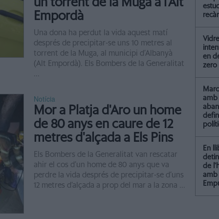
un torrent de la Muga a l'Alt
estud
Empordà
recà
Una dona ha perdut la vida aquest matí
Vidre
després de precipitar-se uns 10 metres al
inten
torrent de la Muga, al municipi d’Albanyà
en de
(Alt Empordà). Els Bombers de la Generalitat
zero
...
Marc 
Notícia
amb 
aba
Mor a Platja d'Aro un home
defin
de 80 anys en caure de 12
polít
metres d'alçada a Els Pins
En ll
Els Bombers de la Generalitat van rescatar
detin
ahir el cos d’un home de 80 anys que va
de l
perdre la vida després de precipitar-se d’uns
amb 
Empu
12 metres d’alçada a prop del mar a la zona ...