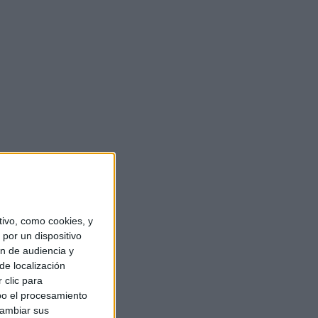
ivo, como cookies, y
por un dispositivo
ón de audiencia y
de localización
 clic para
bo el procesamiento
cambiar sus