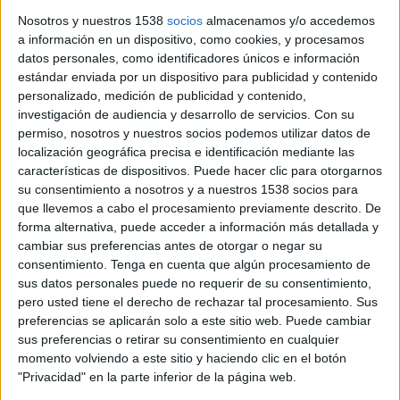
Nosotros y nuestros 1538
socios
almacenamos y/o accedemos
El rodatge de Disney de la versió d'acció real de 'Enredados'
a información en un dispositivo, como cookies, y procesamos
(Tangled) al Barri Vell de Girona que va anunciar El Gerió
datos personales, como identificadores únicos e información
Digital en exclusiva obligarà a tallar ...
estándar enviada por un dispositivo para publicidad y contenido
personalizado, medición de publicidad y contenido,
investigación de audiencia y desarrollo de servicios.
Con su
permiso, nosotros y nuestros socios podemos utilizar datos de
localización geográfica precisa e identificación mediante las
características de dispositivos. Puede hacer clic para otorgarnos
su consentimiento a nosotros y a nuestros 1538 socios para
Notícia
que llevemos a cabo el procesamiento previamente descrito. De
forma alternativa, puede acceder a información más detallada y
cambiar sus preferencias antes de otorgar o negar su
consentimiento.
Tenga en cuenta que algún procesamiento de
sus datos personales puede no requerir de su consentimiento,
El rodatge de 'Tomb Raider' a Girona
pero usted tiene el derecho de rechazar tal procesamiento. Sus
preferencias se aplicarán solo a este sitio web. Puede cambiar
deixa gairebé 1,5 MEUR a la ciutat
sus preferencias o retirar su consentimiento en cualquier
momento volviendo a este sitio y haciendo clic en el botón
El rodatge de la sèrie 'Tomb Raider' ha tingut un impacte de
"Privacidad" en la parte inferior de la página web.
gairebé 1,5 milions d'euros a Girona, segons ha avançat Ràdio
Girona Cadena SER i ha confirmat El Gerió ...