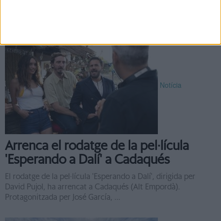
estat escenari aquests dies del rodatge de "House of the
dragon", la preqüela de "Game of Thrones" que HBO té ...
Notícia
Arrenca el rodatge de la pel·lícula
'Esperando a Dalí' a Cadaqués
El rodatge de la pel·lícula 'Esperando a Dalí', dirigida per
David Pujol, ha arrencat a Cadaqués (Alt Empordà).
Protagonitzada per José García, ...