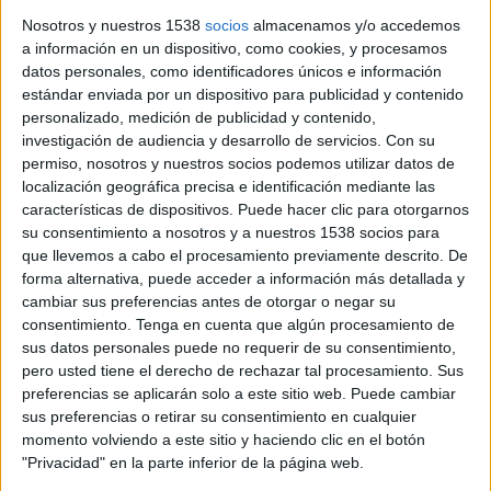
desencallar-se al golf de Roses. El Ministeri per a la Transició
Nosotros y nuestros 1538
socios
almacenamos y/o accedemos
Ecològica va treure a informació ...
a información en un dispositivo, como cookies, y procesamos
datos personales, como identificadores únicos e información
estándar enviada por un dispositivo para publicidad y contenido
personalizado, medición de publicidad y contenido,
investigación de audiencia y desarrollo de servicios.
Con su
permiso, nosotros y nuestros socios podemos utilizar datos de
localización geográfica precisa e identificación mediante las
Notícia
características de dispositivos. Puede hacer clic para otorgarnos
su consentimiento a nosotros y a nuestros 1538 socios para
que llevemos a cabo el procesamiento previamente descrito. De
forma alternativa, puede acceder a información más detallada y
cambiar sus preferencias antes de otorgar o negar su
consentimiento.
Tenga en cuenta que algún procesamiento de
Un centenar de persones protesta
sus datos personales puede no requerir de su consentimiento,
contra el parc eòlic marí amb una
pero usted tiene el derecho de rechazar tal procesamiento. Sus
preferencias se aplicarán solo a este sitio web. Puede cambiar
performance a l’Escala
sus preferencias o retirar su consentimiento en cualquier
Un centenar de veïns, ecologistes i activistes contraris al
momento volviendo a este sitio y haciendo clic en el botón
parc eòlic marí projectat al golf de Roses han protagonitzat
"Privacidad" en la parte inferior de la página web.
aquest matí una performance a la platja de les Barques ...