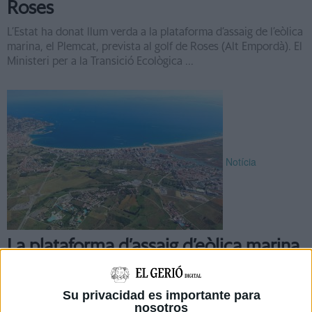
Roses
L’Estat ha donat llum verda a la plataforma d’assaig de l’eòlica
marina, el Plemcat, prevista al golf de Roses (Alt Empordà). El
Ministeri per a la Transició Ecològica ...
Notícia
La plataforma d’assaig d’eòlica marina
al golf de Roses, a punt de
desencallar-se
Su privacidad es importante para
nosotros
La plataforma d’assaig d’eòlica marina Plemcat està a punt de