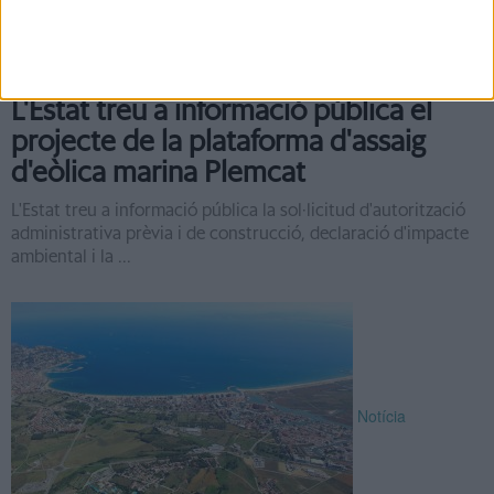
L'Estat treu a informació pública el
projecte de la plataforma d'assaig
d'eòlica marina Plemcat
L'Estat treu a informació pública la sol·licitud d'autorització
administrativa prèvia i de construcció, declaració d'impacte
ambiental i la ...
Notícia