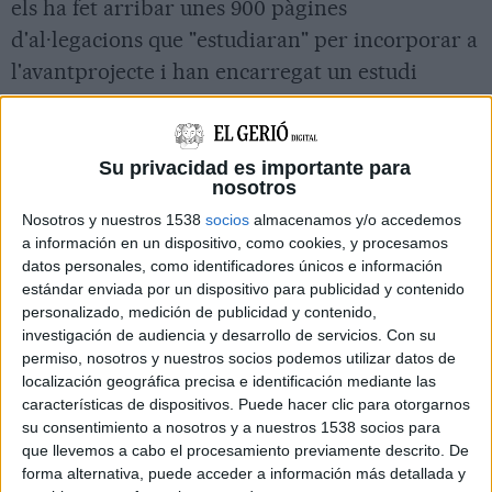
els ha fet arribar unes 900 pàgines
d'al·legacions que "estudiaran" per incorporar a
l'avantprojecte i han encarregat un estudi
socioeconòmic per avaluar-ne l'impacte.
Els promotors estan a l'espera que l'Estat fixi el
Su privacidad es importante para
full de ruta a finals d'aquest any i no descarten
nosotros
acabar presentant tots dos projectes.
Nosotros y nuestros 1538
socios
almacenamos y/o accedemos
a información en un dispositivo, como cookies, y procesamos
Parc "experimentació marina" amb
datos personales, como identificadores únicos e información
prototips
estándar enviada por un dispositivo para publicidad y contenido
personalizado, medición de publicidad y contenido,
Es tractaria d'un parc d'experimentació
investigación de audiencia y desarrollo de servicios.
Con su
permiso, nosotros y nuestros socios podemos utilizar datos de
marina, únic al Mediterrani, amb tres
localización geográfica precisa e identificación mediante las
aerogeneradors i una potència de 50 MW on, a
características de dispositivos. Puede hacer clic para otorgarnos
més, s'hi provarien prototips. Els
su consentimiento a nosotros y a nuestros 1538 socios para
que llevemos a cabo el procesamiento previamente descrito. De
aerogeneradors estarien una mica més
forma alternativa, puede acceder a información más detallada y
allunyats de la costa que la proposta inicial. En