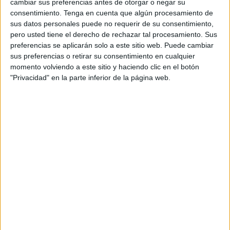
cambiar sus preferencias antes de otorgar o negar su
concret, a 18 quilòmetres del cap de Creus i a 16
consentimiento.
Tenga en cuenta que algún procesamiento de
sus datos personales puede no requerir de su consentimiento,
del Montgrí (davant dels 14 previstos al projecte
pero usted tiene el derecho de rechazar tal procesamiento. Sus
inicial).
preferencias se aplicarán solo a este sitio web. Puede cambiar
sus preferencias o retirar su consentimiento en cualquier
Aquesta proposta –en fase d'estudi- s'està
momento volviendo a este sitio y haciendo clic en el botón
treballant amb el Ministeri de Transició
"Privacidad" en la parte inferior de la página web.
Ecològica i la Generalitat. Ametller diu que
aquestes administracions tindran l'última
paraula sobre si, finalment, es tira endavant o
no la proposta. "Creiem que un projecte així ha
de tenir el suport de les administracions",
insisteix.
Ametller remarca que la nova proposta ha
sorgit de les reunions amb ajuntaments i agents
implicats del territori. De fet, la Diputació de