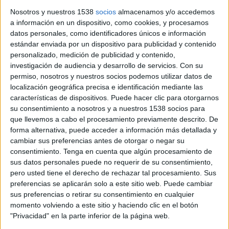
la Selva per a fer tions
Nosotros y nuestros 1538
socios
almacenamos y/o accedemos
Els Agents Rurals han detectat per primera vegada tales
a información en un dispositivo, como cookies, y procesamos
d’arbres en finques privades de la Selva interior sense
datos personales, como identificadores únicos e información
autorització. Segons el cap de l’Àrea Bàsica, Jordi Tornés, ...
estándar enviada por un dispositivo para publicidad y contenido
personalizado, medición de publicidad y contenido,
investigación de audiencia y desarrollo de servicios.
Con su
permiso, nosotros y nuestros socios podemos utilizar datos de
localización geográfica precisa e identificación mediante las
características de dispositivos. Puede hacer clic para otorgarnos
su consentimiento a nosotros y a nuestros 1538 socios para
Notícia
que llevemos a cabo el procesamiento previamente descrito. De
forma alternativa, puede acceder a información más detallada y
cambiar sus preferencias antes de otorgar o negar su
consentimiento.
Tenga en cuenta que algún procesamiento de
sus datos personales puede no requerir de su consentimiento,
pero usted tiene el derecho de rechazar tal procesamiento. Sus
Jutgen un acusat de violar una menor
preferencias se aplicarán solo a este sitio web. Puede cambiar
en un bosc entre Ullà i Bellcaire
sus preferencias o retirar su consentimiento en cualquier
momento volviendo a este sitio y haciendo clic en el botón
L'Audiència de Girona ha jutjat un acusat que s'enfronta a 15
"Privacidad" en la parte inferior de la página web.
anys de presó per violar una menor de 14 anys en un bosc