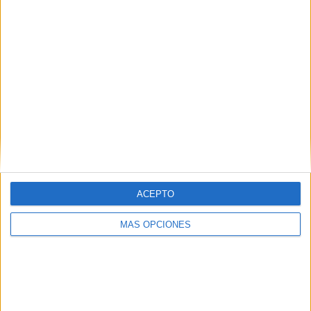
Notícia
Acció Climàtica contracta ramats per
netejar els boscos de zones
estratègiques per a prevenir incendis
Pau Figueras és un pastor que té un ramat amb un centenar
de cabres. Ara, ha signat un contracte amb el Departament
ACEPTO
d’Acció Climàtica per tal que cada dia el ramat surti ...
MÁS OPCIONES
Notícia