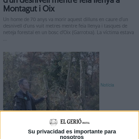
d’un desnivell mentre feia llenya a
Montagut i Oix
Un home de 70 anys va morir aquest dilluns en caure d’un
desnivell d’uns vuit metres mentre feia llenya i tasques de
neteja forestal en un bosc d’Oix (Garrotxa). La víctima estava
...
Notícia
Detecten per primer cop tales
d'arbres il·legals a finques privades de
Su privacidad es importante para
nosotros