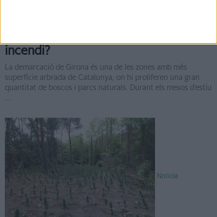
Es poden convertir en urbanitzables
els boscos que s'han cremat en un
incendi?
La demarcació de Girona és una de les zones amb més
superfície arbrada de Catalunya, on hi proliferen una gran
quantitat de boscos i parcs naturals. Durant els mesos d'estiu
...
Notícia