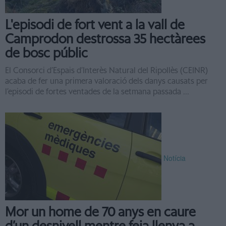
L'episodi de fort vent a la vall de
Camprodon destrossa 35 hectàrees
de bosc públic
El Consorci d’Espais d’Interès Natural del Ripollès (CEINR)
acaba de fer una primera valoració dels danys causats per
l’episodi de fortes ventades de la setmana passada ...
Notícia
Mor un home de 70 anys en caure