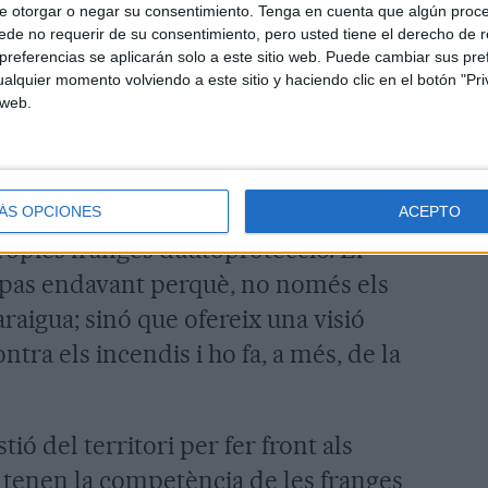
 punt de vista de prevenció de grans
e otorgar o negar su consentimiento.
Tenga en cuenta que algún proc
de no requerir de su consentimiento, pero usted tiene el derecho de r
e queda a cavall entre l’Alta
referencias se aplicarán solo a este sitio web. Puede cambiar sus pref
a el director executiu de la fundació,
alquier momento volviendo a este sitio y haciendo clic en el botón "Pri
 web.
pis
its que, sovint, tenen dificultats per
ÁS OPCIONES
ACEPTO
ròpies franges d’autoprotecció. El
pas endavant perquè, no només els
raigua; sinó que ofereix una visió
ontra els incendis i ho fa, a més, de la
tió del territori per fer front als
 tenen la competència de les franges