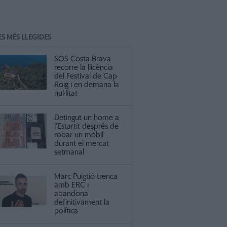
ES MÉS LLEGIDES
SOS Costa Brava
recorre la llicència
del Festival de Cap
Roig i en demana la
nul·litat
Detingut un home a
l’Estartit després de
robar un mòbil
durant el mercat
setmanal
Marc Puigtió trenca
amb ERC i
abandona
definitivament la
política