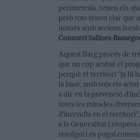
perimetrals, tenen els aju
però tots tenen clar que 
només amb accions locals 
Consorci Salines-Bassego
Aquest llarg procés de tre
que un cop acabat el proje
perquè el territori “ja hi h
la base, amb tots els actor
a dir en la prevenció d’in
totes les mirades diverse
d’incendis en el territori
a la Generalitat i s’espera
resolgui i es pugui come