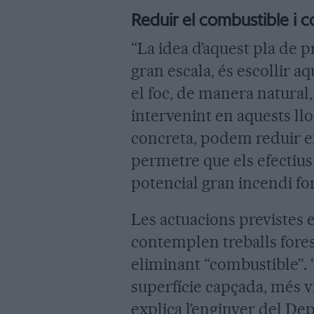
Reduir el combustible i 
“La idea d’aquest pla de p
gran escala, és escollir aq
el foc, de manera natural
intervenint en aquests llo
concreta, podem reduir en
permetre que els efectius 
potencial gran incendi for
Les actuacions previstes 
contemplen treballs forest
eliminant “combustible”. “
superfície capçada, més v
explica l’enginyer del De