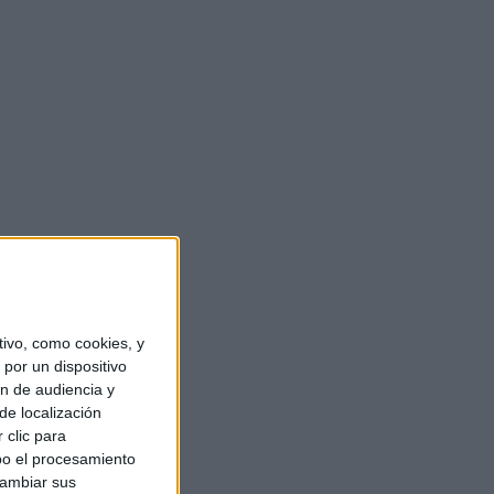
ivo, como cookies, y
por un dispositivo
ón de audiencia y
de localización
 clic para
bo el procesamiento
cambiar sus