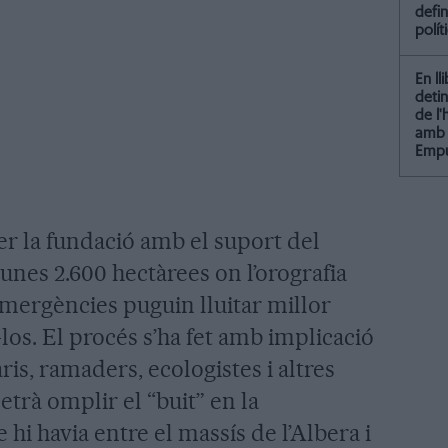
defin
polít
En ll
detin
de l
amb 
Empu
er la fundació amb el suport del
unes 2.600 hectàrees on l’orografia
mergències puguin lluitar millor
-los. El procés s’ha fet amb implicació
ris, ramaders, ecologistes i altres
etrà omplir el “buit” en la
 hi havia entre el massís de l’Albera i