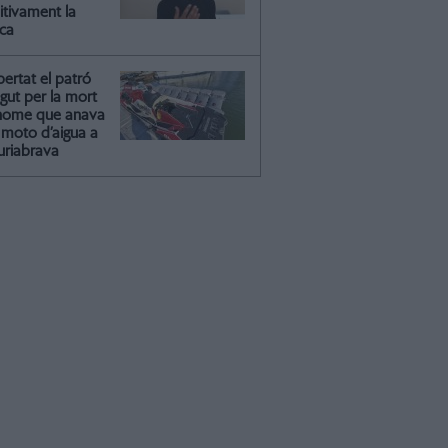
itivament la
ica
ibertat el patró
gut per la mort
'home que anava
moto d’aigua a
riabrava