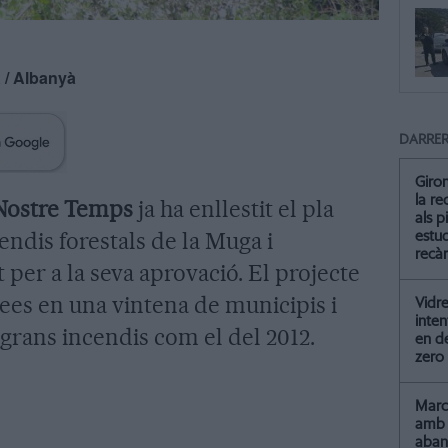
à
/ Albanyà
DARRER
Giro
la re
 Nostre Temps
ja ha enllestit el pla
als p
endis forestals de la Muga i
estud
recà
t per a la seva aprovació. El projecte
ees en una vintena de municipis i
Vidre
inten
 grans incendis com el del 2012.
en de
zero
Marc 
amb 
aba