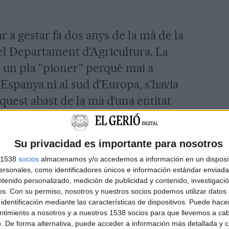
 a gestar fa dos anys de la mà de la
el Departament d’Agricultura. La
en un pla “pioner” perquè mai a
Espanya ni al sud d’Europa, s’havia
aquest abast de la mà d’una entitat
0 municipis
que van des de la Vajol
Su privacidad es importante para nosotros
rdà.
En total, unes 40.000 hectàrees,
s 1538
socios
almacenamos y/o accedemos a información en un disposit
sonales, como identificadores únicos e información estándar enviada 
 gran incendi forestal del 2012, però
ntenido personalizado, medición de publicidad y contenido, investigaci
planificació específica contra els
os.
Con su permiso, nosotros y nuestros socios podemos utilizar datos 
identificación mediante las características de dispositivos. Puede hacer
ntimiento a nosotros y a nuestros 1538 socios para que llevemos a ca
. De forma alternativa, puede acceder a información más detallada y 