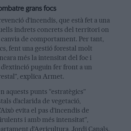
combatre grans focs
revenció d’incendis, que està fet a una
uells indrets concrets del territori on
, canvia de comportament. Per tant,
cs, fent una gestió forestal molt
cara més la intensitat del foc i
d’extinció puguin fer front a un
estal”, explica Armet.
en aquests punts “estratègics”
als d’aclarida de vegetació,
Això evita el pas d’incendis de
irulents i amb més intensitat”,
partament d’Agricultura, Jordi Canals.