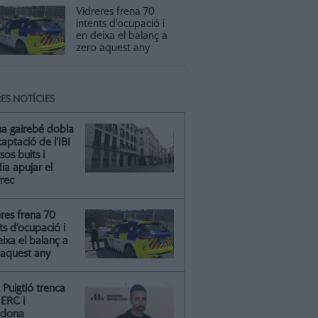
Vidreres frena 70
intents d’ocupació i
en deixa el balanç a
zero aquest any
ES NOTÍCIES
na gairebé dobla
captació de l’IBI
isos buits i
ia apujar el
rrec
res frena 70
ts d’ocupació i
ixa el balanç a
 aquest any
Puigtió trenca
ERC i
ndona