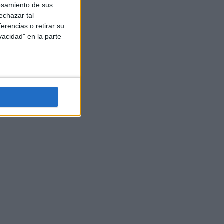
esamiento de sus
echazar tal
erencias o retirar su
vacidad" en la parte