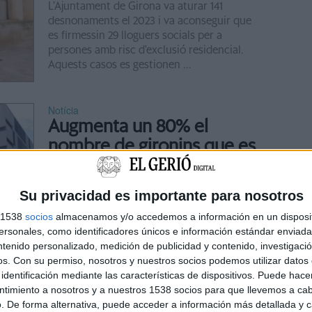
L’Ajuntament de Girona va aturar 141
desnonaments el 2023 i va aconseguir que
es firmessin 29 lloguers socials per a
persones amb risc d'exclusió residencial.
Aquests casos es gestionen ...
Notícia
Augmenta un 80% el
nombre de gironins que es
van declarar insolvents el
2023
Su privacidad es importante para nosotros
Els gironins ofegats pels deutes que no han
s 1538
socios
almacenamos y/o accedemos a información en un disposit
vist cap més sortida que declarar-se
sonales, como identificadores únicos e información estándar enviada 
insolvents han crescut fins a un 80% al llarg
ntenido personalizado, medición de publicidad y contenido, investigaci
del 2023. Segons recullen les dades que
os.
Con su permiso, nosotros y nuestros socios podemos utilizar datos 
periòdicament fa públiques ...
identificación mediante las características de dispositivos. Puede hacer
ntimiento a nosotros y a nuestros 1538 socios para que llevemos a ca
Notícia
. De forma alternativa, puede acceder a información más detallada y 