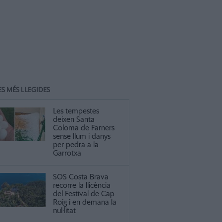
ES MÉS LLEGIDES
Les tempestes
deixen Santa
Coloma de Farners
sense llum i danys
per pedra a la
Garrotxa
SOS Costa Brava
recorre la llicència
del Festival de Cap
Roig i en demana la
nul·litat