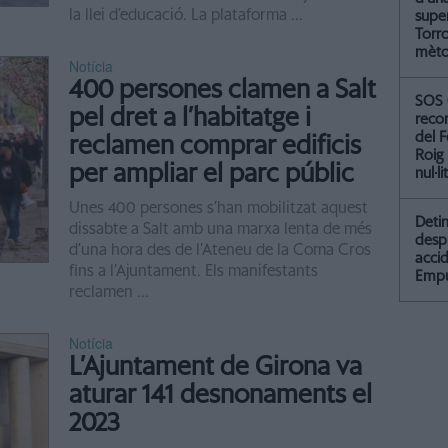
la llei d’educació. La plataforma ...
supe
Torr
mètod
Notícia
400 persones clamen a Salt
SOS 
pel dret a l’habitatge i
recor
del F
reclamen comprar edificis
Roig
per ampliar el parc públic
nul·li
Unes 400 persones s’han mobilitzat aquest
Detin
dissabte a Salt amb una marxa lenta de més
desp
d’una hora des de l’Ateneu de la Coma Cros
accid
fins a l’Ajuntament. Els manifestants
Empu
reclamen ...
Notícia
L’Ajuntament de Girona va
aturar 141 desnonaments el
2023