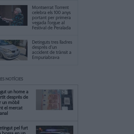
Montserrat Torrent
celebra els 100 anys
portant per primera
vegada l’orgue al
Festival de Peralada
Detinguts tres lladres
després d’un
accident de trànsit a
Empuriabrava
ES NOTÍCIES
ngut un home a
artit després de
r un mòbil
nt el mercat
anal
tingut pel furt
a bossa en un