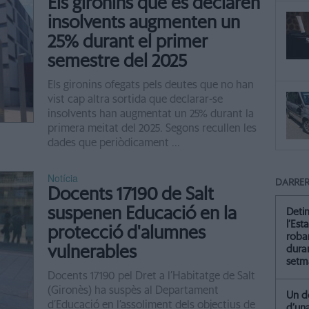
Els gironins que es declaren
insolvents augmenten un
25% durant el primer
semestre del 2025
Els gironins ofegats pels deutes que no han
vist cap altra sortida que declarar-se
insolvents han augmentat un 25% durant la
primera meitat del 2025. Segons recullen les
dades que periòdicament ...
Notícia
DARRER
Docents 17190 de Salt
suspenen Educació en la
Deti
l’Est
protecció d'alumnes
roba
vulnerables
dura
setm
Docents 17190 pel Dret a l’Habitatge de Salt
(Gironès) ha suspès al Departament
Un de
d’Educació en l’assoliment dels objectius de
d’un