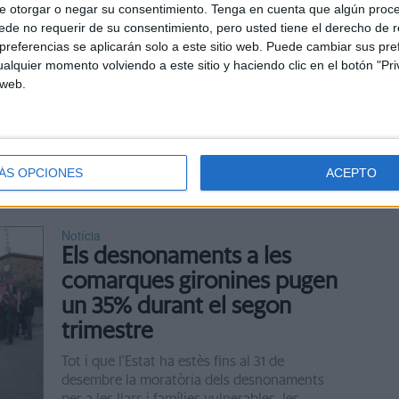
El Sindicat d'Habitatge de
e otorgar o negar su consentimiento.
Tenga en cuenta que algún proc
de no requerir de su consentimiento, pero usted tiene el derecho de r
Salt denuncia ''l'onada de
referencias se aplicarán solo a este sitio web. Puede cambiar sus pref
desnonaments'' i critica ''la
alquier momento volviendo a este sitio y haciendo clic en el botón "Pri
desproporció policial''
 web.
El Sindicat d'Habitatge de Salt (Gironès) s'ha
concentrat aquest dijous al migdia davant la
seu de la Generalitat a Girona per denunciar
"l'onada de desnonaments i la desproporció
ÁS OPCIONES
ACEPTO
...
Notícia
Els desnonaments a les
comarques gironines pugen
un 35% durant el segon
trimestre
Tot i que l'Estat ha estès fins al 31 de
desembre la moratòria dels desnonaments
per a les llars i famílies vulnerables, les