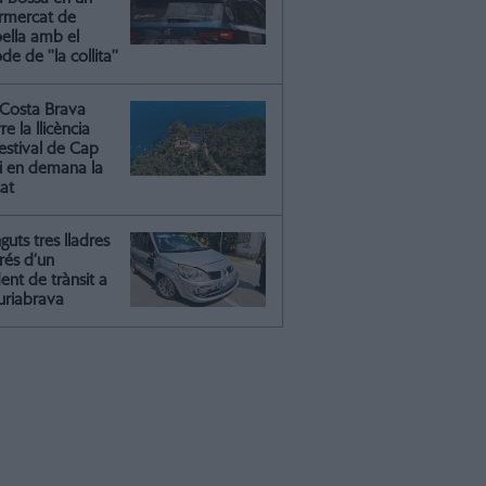
rmercat de
oella amb el
e de ''la collita''
Costa Brava
re la llicència
estival de Cap
 i en demana la
tat
guts tres lladres
rés d’un
ent de trànsit a
riabrava