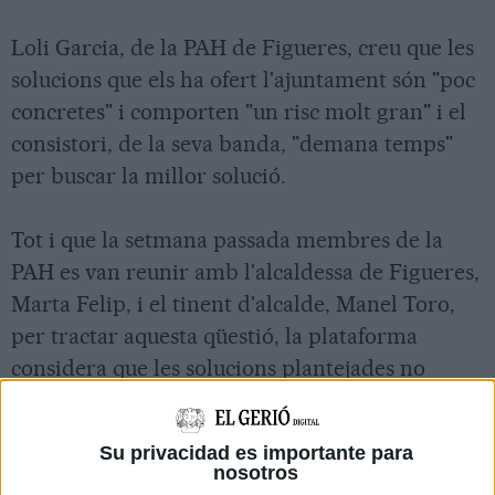
Loli Garcia, de la PAH de Figueres, creu que les
solucions que els ha ofert l'ajuntament són "poc
concretes" i comporten "un risc molt gran" i el
consistori, de la seva banda, "demana temps"
per buscar la millor solució.
Tot i que la setmana passada membres de la
PAH es van reunir amb l'alcaldessa de Figueres,
Marta Felip, i el tinent d'alcalde, Manel Toro,
per tractar aquesta qüestió, la plataforma
considera que les solucions plantejades no
ofereixen garanties a cap de les dues famílies
afectades.
Su privacidad es importante para
nosotros