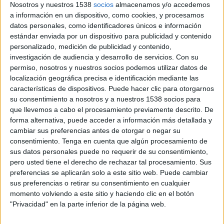
Pel que fa a la família que dimecres ha de signar
Nosotros y nuestros 1538
socios
almacenamos y/o accedemos
la dació en pagament, segons ha explicat Manel
a información en un dispositivo, como cookies, y procesamos
datos personales, como identificadores únicos e información
Toro, la solució passaria per retardar la
estándar enviada por un dispositivo para publicidad y contenido
signatura unes setmanes fins que l'Ajuntament
personalizado, medición de publicidad y contenido,
de Figueres aprovi en el ple del pròxim dia 18
investigación de audiencia y desarrollo de servicios.
Con su
permiso, nosotros y nuestros socios podemos utilizar datos de
la recepció de 10 habitatges protegits per part
localización geográfica precisa e identificación mediante las
d'Adigsa. Una possibilitat que el mateix Toro va
características de dispositivos. Puede hacer clic para otorgarnos
su consentimiento a nosotros y a nuestros 1538 socios para
negociar personalment amb el director de
que llevemos a cabo el procesamiento previamente descrito. De
l'entitat financera i que serviria per "guanyar
forma alternativa, puede acceder a información más detallada y
temps" mentre es troba la solució definitiva. En
cambiar sus preferencias antes de otorgar o negar su
consentimiento.
Tenga en cuenta que algún procesamiento de
aquest sentit, Toto ha reconegut que la
sus datos personales puede no requerir de su consentimiento,
"desconfiança" dels membres de la PAH és
pero usted tiene el derecho de rechazar tal procesamiento. Sus
preferencias se aplicarán solo a este sitio web. Puede cambiar
"justificable", però ha afegit que no té sentit
sus preferencias o retirar su consentimiento en cualquier
posar en dubte la paraula del director de
momento volviendo a este sitio y haciendo clic en el botón
l'entitat financera perquè "ell també vol una
"Privacidad" en la parte inferior de la página web.
solució ràpida al conflicte". És més, Toro ha